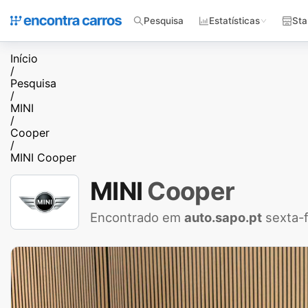
Pesquisa
Estatísticas
Sta
Início
/
Pesquisa
/
MINI
/
Cooper
/
MINI Cooper
MINI
Cooper
Encontrado em
auto.sapo.pt
sexta-f