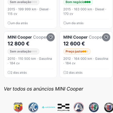
Sem avaliação
Bom negócio
2015 · 199 999 km · Diesel ·
2015 · 163 000 km · Diesel ·
115 cv
170 cv
um dia atrás
um dia atrás
MINI
Cooper
Cooper S
MINI
Cooper
Cooper S
12 800 €
12 600 €
Sem avaliação
Preço justo
2010 · 110 500 km · Gasolina
2012 · 164 000 km · Gasolina
· 184 cv
· 184 cv
2 dias atrás
2 dias atrás
Ver todos os anúncios MINI Cooper