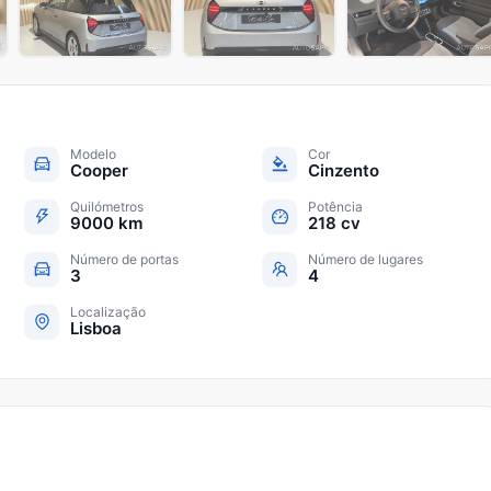
+
20
Modelo
Cor
Cooper
Cinzento
Quilómetros
Potência
9000 km
218 cv
Número de portas
Número de lugares
3
4
Localização
Lisboa