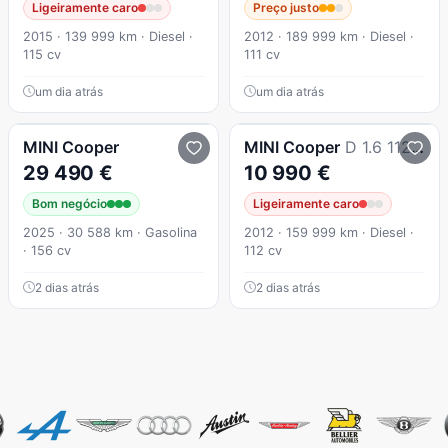
Ligeiramente caro
Preço justo
2015 · 139 999 km · Diesel ·
2012 · 189 999 km · Diesel ·
115 cv
111 cv
um dia atrás
um dia atrás
MINI
Cooper
MINI
Cooper
D 1.6 112 CV Full Extras
29 490 €
10 990 €
Bom negócio
Ligeiramente caro
2025 · 30 588 km · Gasolina
2012 · 159 999 km · Diesel ·
· 156 cv
112 cv
2 dias atrás
2 dias atrás