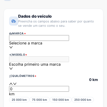
Dados do veículo
Preencha os campos abaixo para saber por quanto
se vende um carro como o seu.
MARCA
Selecione a marca
MODELO
Escolha primeiro uma marca
QUILÓMETROS
0 km
km
25 000
km
75 000
km
150 000
km
250 000
km