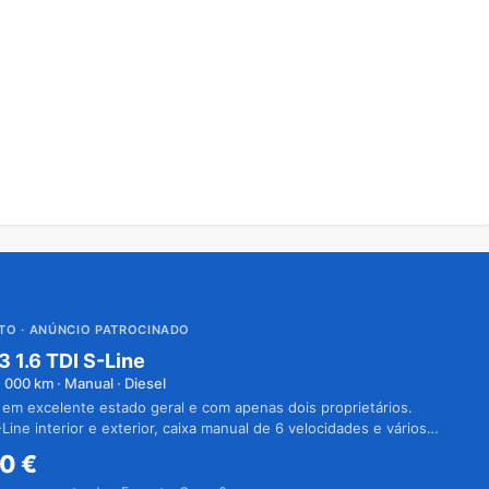
UTO
· ANÚNCIO PATROCINADO
3 1.6 TDI S-Line
1 000
km · Manual · Diesel
 em excelente estado geral e com apenas dois proprietários.
Line interior e exterior, caixa manual de 6 velocidades e vários
50
€