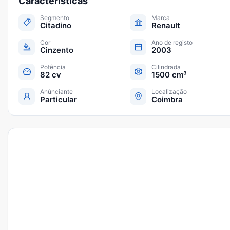
Características
Segmento
Marca
Citadino
Renault
Cor
Ano de registo
Cinzento
2003
Potência
Cilindrada
82 cv
1500 cm³
Anúnciante
Localização
Particular
Coimbra