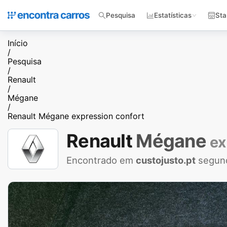
Pesquisa
Estatísticas
Sta
Início
/
Pesquisa
/
Renault
/
Mégane
/
Renault Mégane expression confort
Renault
Mégane
ex
Encontrado em
custojusto.pt
segund