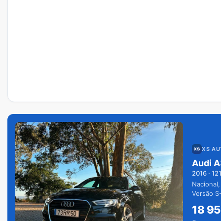
XS A
Audi A
2016
·
12
Nacional,
Versão S-
extras.
18 9