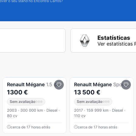
over o seu stand no Encontra Carros?
Estatísticas
Ver estatísticas
Renault
Mégane
1.5 dCi Confort
Renault
Mégane
Sport Tourer 1.5 dCi Bose Edition
1300 €
13 500 €
Sem avaliação
Sem avaliação
2003 · 300 000 km · Diesel ·
2017 · 159 999 km · Diesel ·
80 cv
110 cv
cerca de 17 horas atrás
cerca de 17 horas atrás