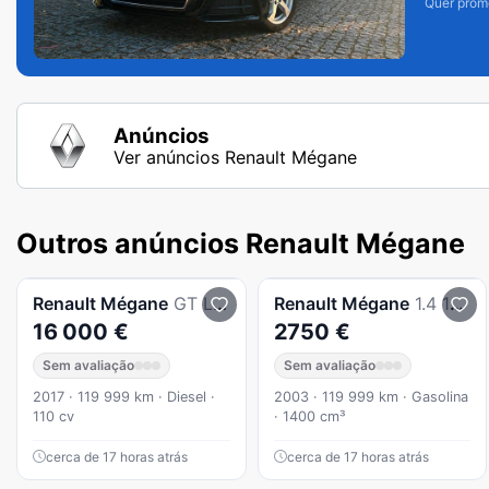
Quer prom
Anúncios
Ver anúncios Renault Mégane
Outros anúncios Renault Mégane
Renault
Mégane
GT Line 1.5 DCi 110 CV
Renault
Mégane
1.4 16v | apenas 118.000 km reais | ipo 2027
16 000 €
2750 €
Sem avaliação
Sem avaliação
2017 · 119 999 km · Diesel ·
2003 · 119 999 km · Gasolina
110 cv
· 1400 cm³
cerca de 17 horas atrás
cerca de 17 horas atrás