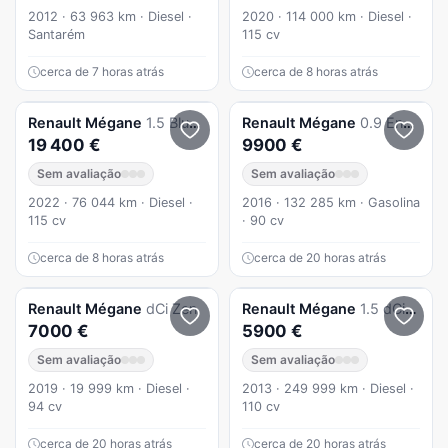
2012 · 63 963 km · Diesel ·
2020 · 114 000 km · Diesel ·
Santarém
115 cv
cerca de 7 horas atrás
cerca de 8 horas atrás
Renault
Mégane
1.5 Blue dCi Intens EDC
Renault
Mégane
0.9 Energy Dynamique
19 400 €
9900 €
Sem avaliação
Sem avaliação
2022 · 76 044 km · Diesel ·
2016 · 132 285 km · Gasolina
115 cv
· 90 cv
cerca de 8 horas atrás
cerca de 20 horas atrás
Renault
Mégane
dCi Zen
Renault
Mégane
1.5 dCi 110cv BOSE Edition Nacional
7000 €
5900 €
Sem avaliação
Sem avaliação
2019 · 19 999 km · Diesel ·
2013 · 249 999 km · Diesel ·
94 cv
110 cv
cerca de 20 horas atrás
cerca de 20 horas atrás