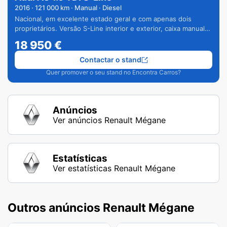
2016
·
121 000
km · Manual · Diesel
Nacional, em excelente estado geral e com apenas dois
proprietários. Versão S-Line interior e exterior, caixa manual
de 6 velocidades e vários extras.
18 950
€
Contactar o stand
Quer promover o seu stand no Encontra Carros?
Anúncios
Ver anúncios Renault Mégane
Estatísticas
Ver estatísticas Renault Mégane
Outros anúncios Renault Mégane