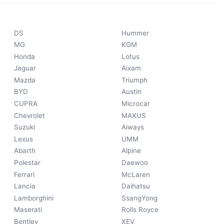
DS
Hummer
MG
KGM
Honda
Lotus
Jaguar
Aixam
Mazda
Triumph
BYD
Austin
CUPRA
Microcar
Chevrolet
MAXUS
Suzuki
Aiways
Lexus
UMM
Abarth
Alpine
Polestar
Daewoo
Ferrari
McLaren
Lancia
Daihatsu
Lamborghini
SsangYong
Maserati
Rolls Royce
Bentley
XEV