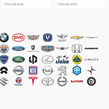
um dia atrás
um dia atrás