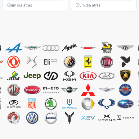
um dia atrás
um dia atrás