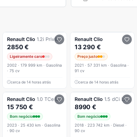
Renault
Clio
1.2i Privilege
Renault
Clio
2850 €
13 290 €
Ligeiramente caro
Preço justo
2002 · 179 999 km · Gasolina
2021 · 57 331 km · Gasolina ·
· 75 cv
91 cv
cerca de 14 horas atrás
cerca de 14 horas atrás
Renault
Clio
1.0 TCe Intens
Renault
Clio
1.5 dCi Limited EDition
15 750 €
8990 €
Bom negócio
Bom negócio
2023 · 25 430 km · Gasolina
2018 · 223 742 km · Diesel ·
· 90 cv
90 cv