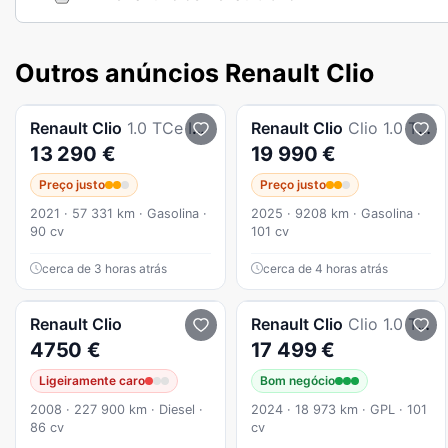
Outros anúncios Renault Clio
Renault
Clio
1.0 TCe Intens
Renault
Clio
Clio 1.0 TCe Evolution Bi-Fuel
13 290 €
19 990 €
Preço justo
Preço justo
2021 · 57 331 km · Gasolina ·
2025 · 9208 km · Gasolina ·
90 cv
101 cv
cerca de 3 horas atrás
cerca de 4 horas atrás
Renault
Clio
Renault
Clio
Clio 1.0 Tce Evolution Bi-Fuel
4750 €
17 499 €
Ligeiramente caro
Bom negócio
2008 · 227 900 km · Diesel ·
2024 · 18 973 km · GPL · 101
86 cv
cv