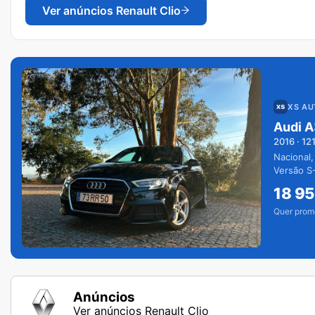
Ver anúncios
Renault Clio
XS A
Audi A
2016
·
12
Nacional,
Versão S-
extras.
18 9
Quer prom
Anúncios
Ver anúncios Renault Clio