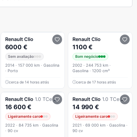
Renault
Clio
Renault
Clio
6000 €
1100 €
Sem avaliação
Bom negócio
2014 · 157 000 km · Gasolina
2002 · 244 753 km ·
· Porto
Gasolina · 1200 cm³
cerca de 14 horas atrás
cerca de 17 horas atrás
Renault
Clio
1.0 TCe RS Line
Renault
Clio
1.0 TCe Exclusive CVT
16 600 €
14 990 €
Ligeiramente caro
Ligeiramente caro
2022 · 84 735 km · Gasolina
2021 · 69 000 km · Gasolina ·
· 90 cv
90 cv