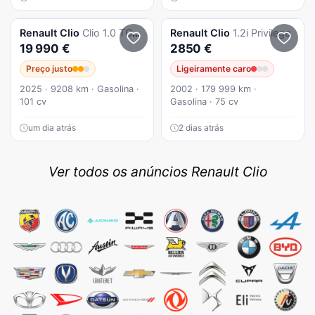
Renault
Clio
Clio 1.0 TCe Evolution Bi-Fuel
Renault
Clio
1.2i Privilege
19 990 €
2850 €
Preço justo
Ligeiramente caro
2025 · 9208 km · Gasolina ·
2002 · 179 999 km ·
101 cv
Gasolina · 75 cv
um dia atrás
2 dias atrás
Ver todos os anúncios Renault Clio