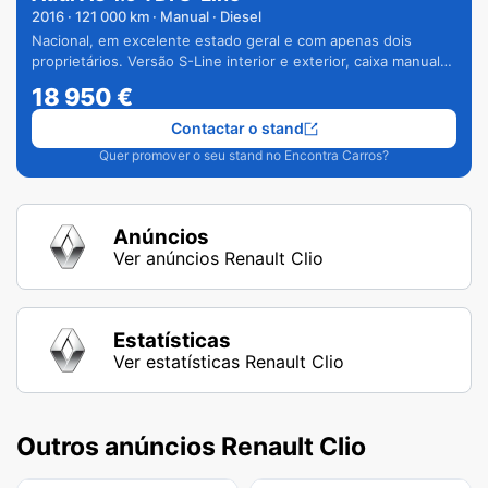
2016
·
121 000
km · Manual · Diesel
Nacional, em excelente estado geral e com apenas dois
proprietários. Versão S-Line interior e exterior, caixa manual
de 6 velocidades e vários extras.
18 950
€
Contactar o stand
Quer promover o seu stand no Encontra Carros?
Anúncios
Ver anúncios Renault Clio
Estatísticas
Ver estatísticas Renault Clio
Outros anúncios Renault Clio