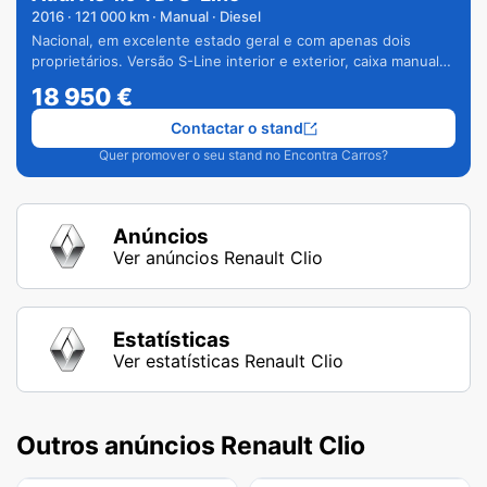
2016
·
121 000
km · Manual · Diesel
Nacional, em excelente estado geral e com apenas dois
proprietários. Versão S-Line interior e exterior, caixa manual
de 6 velocidades e vários extras.
18 950
€
Contactar o stand
Quer promover o seu stand no Encontra Carros?
Anúncios
Ver anúncios Renault Clio
Estatísticas
Ver estatísticas Renault Clio
Outros anúncios Renault Clio