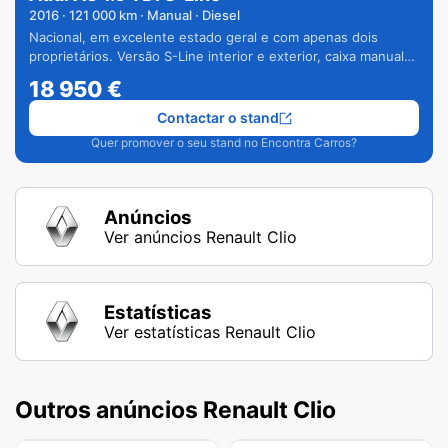
2016
·
121 000
km · Manual · Diesel
Nacional, em excelente estado geral e com apenas dois
proprietários. Versão S-Line interior e exterior, caixa manual
de 6 velocidades e vários extras.
18 950
€
Contactar o stand
Quer promover o seu stand no Encontra Carros?
Anúncios
Ver anúncios Renault Clio
Estatísticas
Ver estatísticas Renault Clio
Outros anúncios Renault Clio