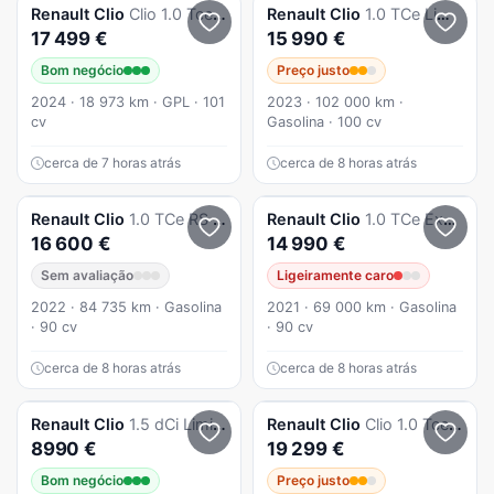
Renault
Clio
Clio 1.0 Tce Evolution Bi-Fuel
Renault
Clio
1.0 TCe Limited Bi-Fuel
17 499 €
15 990 €
Bom negócio
Preço justo
2024 · 18 973 km · GPL · 101
2023 · 102 000 km ·
cv
Gasolina · 100 cv
cerca de 7 horas atrás
cerca de 8 horas atrás
Renault
Clio
1.0 TCe RS Line
Renault
Clio
1.0 TCe Exclusive CVT
16 600 €
14 990 €
Sem avaliação
Ligeiramente caro
2022 · 84 735 km · Gasolina
2021 · 69 000 km · Gasolina
· 90 cv
· 90 cv
cerca de 8 horas atrás
cerca de 8 horas atrás
Renault
Clio
1.5 dCi Limited EDition
Renault
Clio
Clio 1.0 Tce Esprit Alpine
8990 €
19 299 €
Bom negócio
Preço justo