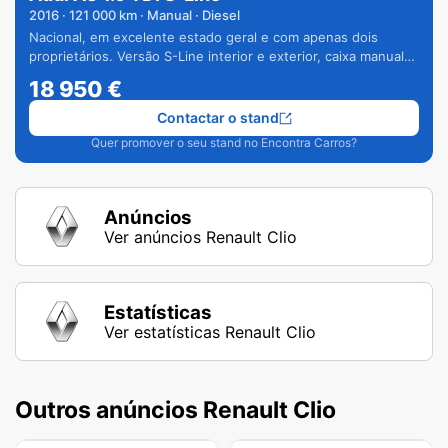
2016
·
121 000
km · Manual · Diesel
Nacional, em excelente estado geral e com apenas dois
proprietários. Versão S-Line interior e exterior, caixa manual
de 6 velocidades e vários extras.
18 950
€
Contactar o stand
Quer promover o seu stand no Encontra Carros?
Anúncios
Ver anúncios Renault Clio
Estatísticas
Ver estatísticas Renault Clio
Outros anúncios Renault Clio