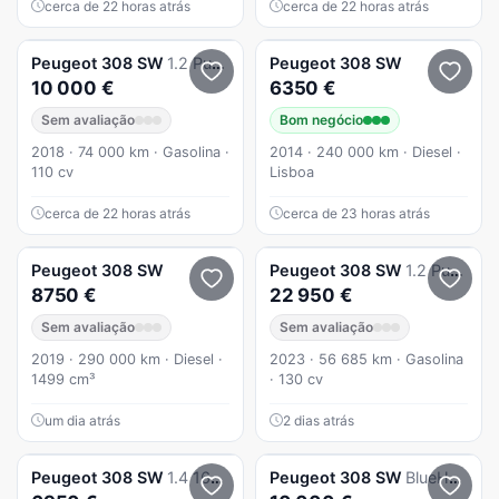
cerca de 22 horas atrás
cerca de 22 horas atrás
Peugeot
308 SW
1.2 PureTech Style
Peugeot
308 SW
10 000 €
6350 €
Sem avaliação
Bom negócio
2018 · 74 000 km · Gasolina ·
2014 · 240 000 km · Diesel ·
110 cv
Lisboa
cerca de 22 horas atrás
cerca de 23 horas atrás
Peugeot
308 SW
Peugeot
308 SW
1.2 PureTech GT EAT8
8750 €
22 950 €
Sem avaliação
Sem avaliação
2019 · 290 000 km · Diesel ·
2023 · 56 685 km · Gasolina
1499 cm³
· 130 cv
um dia atrás
2 dias atrás
Peugeot
308 SW
1.4 16V Premium
Peugeot
308 SW
BlueHDi 130 Stop & Start GT Pack