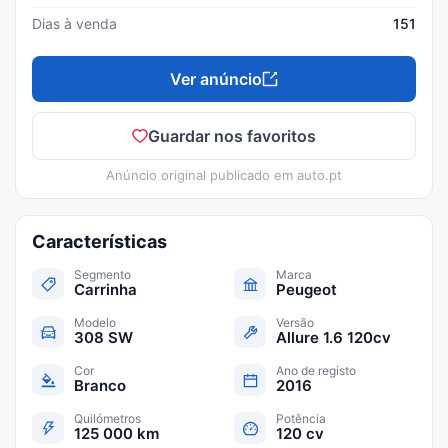
Dias à venda
151
Ver anúncio
Guardar nos favoritos
Anúncio original publicado em
auto.pt
Características
Segmento
Marca
Carrinha
Peugeot
Modelo
Versão
308 SW
Allure 1.6 120cv
Cor
Ano de registo
Branco
2016
Quilómetros
Potência
125 000 km
120 cv