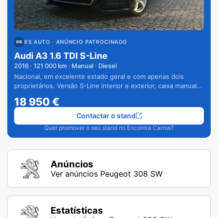
XS AUTO
· ANÚNCIO PATROCINADO
Audi A3 1.6 TDI S-Line
2016
·
121 000
km · Manual · Diesel
Nacional, em excelente estado geral e com apenas dois
proprietários. Versão S-Line interior e exterior, caixa manual
de 6 velocidades e vários extras.
18 950
€
Contactar o stand
Quer promover o seu stand no Encontra Carros?
Anúncios
Ver anúncios Peugeot 308 SW
Estatísticas