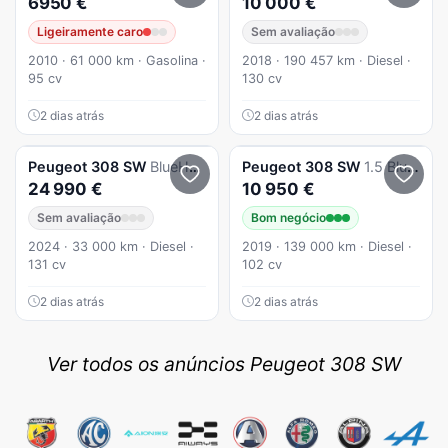
6950 €
10 000 €
Ligeiramente caro
Sem avaliação
2010 · 61 000 km · Gasolina ·
2018 · 190 457 km · Diesel ·
95 cv
130 cv
2 dias atrás
2 dias atrás
Peugeot
308 SW
BlueHDi 130 EAT8 GT EXCLUSIVE
Peugeot
308 SW
1.5 BlueHDi Style J17
24 990 €
10 950 €
Sem avaliação
Bom negócio
2024 · 33 000 km · Diesel ·
2019 · 139 000 km · Diesel ·
131 cv
102 cv
2 dias atrás
2 dias atrás
Ver todos os anúncios Peugeot 308 SW