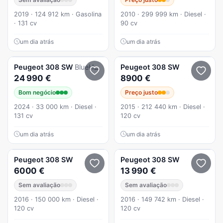
2019 · 124 912 km · Gasolina
2010 · 299 999 km · Diesel ·
· 131 cv
90 cv
um dia atrás
um dia atrás
Peugeot
308 SW
BlueHDi 130 EAT8 GT EXCLUSIVE
Peugeot
308 SW
24 990 €
8900 €
Bom negócio
Preço justo
2024 · 33 000 km · Diesel ·
2015 · 212 440 km · Diesel ·
131 cv
120 cv
um dia atrás
um dia atrás
Peugeot
308 SW
Peugeot
308 SW
6000 €
13 990 €
Sem avaliação
Sem avaliação
2016 · 150 000 km · Diesel ·
2016 · 149 742 km · Diesel ·
120 cv
120 cv