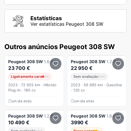
Estatísticas
Ver estatísticas Peugeot 308 SW
Outros anúncios Peugeot 308 SW
Peugeot
308 SW
1.6 Hybrid Active Pack e-EAT8
Peugeot
308 SW
1.2 PureTech GT EAT8
23 700 €
22 950 €
Ligeiramente caro
Sem avaliação
2023 · 72 955 km · Híbrido
2023 · 56 685 km · Gasolina
Plug-In · 180 cv
· 130 cv
um dia atrás
um dia atrás
Peugeot
308 SW
1.2 PureTech Active Business
Peugeot
308 SW
1.6 HDi SE Navteq
10 490 €
3990 €
Sem avaliação
Preço justo