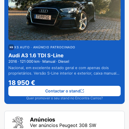
XS AUTO
· ANÚNCIO PATROCINADO
Audi A3 1.6 TDI S-Line
2016
·
121 000
km · Manual · Diesel
Nacional, em excelente estado geral e com apenas dois
proprietários. Versão S-Line interior e exterior, caixa manual
de 6 velocidades e vários extras.
18 950
€
Contactar o stand
Quer promover o seu stand no Encontra Carros?
Anúncios
Ver anúncios Peugeot 308 SW