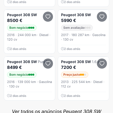
2 dias atrás
2 dias atrás
Peugeot
308 SW
Peugeot
308 SW
8500 €
5990 €
Bom negócio
Sem avaliação
2016 · 244 000 km · Diesel ·
2017 · 180 287 km · Gasolina
120 cv
· 130 cv
2 dias atrás
2 dias atrás
Peugeot
308 SW
PureTech 130 GPF Stop & Start Style
Peugeot
308 SW
1.6 e-HDi Access CVM6
8499 €
7200 €
Bom negócio
Preço justo
2016 · 139 000 km · Gasolina
2013 · 225 544 km · Diesel ·
· 130 cv
112 cv
2 dias atrás
2 dias atrás
Ver todos os anúncios Peugeot 308 SW