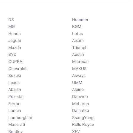
DS
Hummer
MG
KGM
Honda
Lotus
Jaguar
Aixam
Mazda
Triumph
BYD
Austin
CUPRA
Microcar
Chevrolet
MAXUS
Suzuki
Aiways
Lexus
UMM
Abarth
Alpine
Polestar
Daewoo
Ferrari
McLaren
Lancia
Daihatsu
Lamborghini
SsangYong
Maserati
Rolls Royce
Bentley
XEV