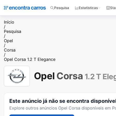
Pesquisa
Estatísticas
Sta
Início
/
Pesquisa
/
Opel
/
Corsa
/
Opel Corsa 1.2 T Elegance
Opel
Corsa
1.2 T El
Este anúncio já não se encontra disponíve
Explore outros anúncios
Opel Corsa
disponíveis em Po