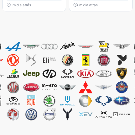
um dia atrás
um dia atrás