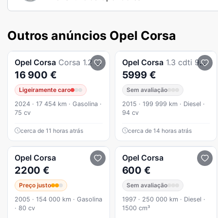
Outros anúncios Opel Corsa
Opel
Corsa
Corsa 1.2 Edition
Opel
Corsa
1.3 cdti 95CVACmuito novo
16 900 €
5999 €
Ligeiramente caro
Sem avaliação
2024 · 17 454 km · Gasolina ·
2015 · 199 999 km · Diesel ·
75 cv
94 cv
cerca de 11 horas atrás
cerca de 14 horas atrás
Opel
Corsa
Opel
Corsa
2200 €
600 €
Preço justo
Sem avaliação
2005 · 154 000 km · Gasolina
1997 · 250 000 km · Diesel ·
· 80 cv
1500 cm³