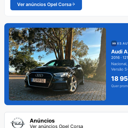
Ver anúncios
Opel Corsa
XS A
Audi A
2016
·
12
Nacional,
Versão S-
extras.
18 9
Quer prom
Anúncios
Ver anúncios Opel Corsa