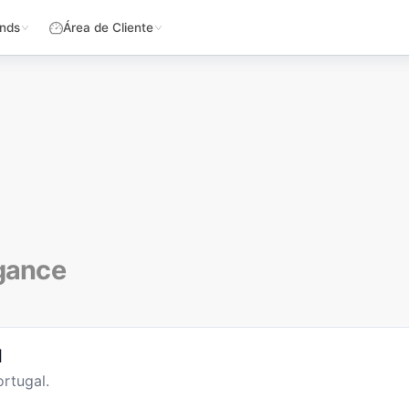
nds
Área de Cliente
egance
l
rtugal.