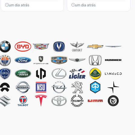
um dia atrás
um dia atrás