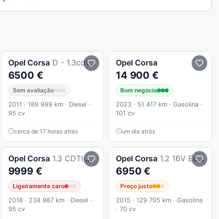
Opel
Corsa
D - 1.3cdti - 95cv - Black Edition Sport
Opel
Corsa
6500 €
14 900 €
Sem avaliação
Bom negócio
2011 · 189 999 km · Diesel ·
2023 · 51 417 km · Gasolina ·
95 cv
101 cv
cerca de 17 horas atrás
um dia atrás
Opel
Corsa
1.3 CDTI Business
Opel
Corsa
1.2 16V EcoFLEX Active
9999 €
6950 €
Ligeiramente caro
Preço justo
2018 · 234 987 km · Diesel ·
2015 · 129 705 km · Gasolina
95 cv
· 70 cv