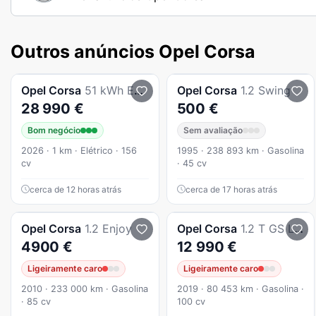
Outros anúncios Opel Corsa
Opel
Corsa
51 kWh Edition
Opel
Corsa
1.2 Swing
28 990 €
500 €
Bom negócio
Sem avaliação
2026 · 1 km · Elétrico · 156
1995 · 238 893 km · Gasolina
cv
· 45 cv
cerca de 12 horas atrás
cerca de 17 horas atrás
Opel
Corsa
1.2 Enjoy
Opel
Corsa
1.2 T GS Line
4900 €
12 990 €
Ligeiramente caro
Ligeiramente caro
2010 · 233 000 km · Gasolina
2019 · 80 453 km · Gasolina ·
· 85 cv
100 cv