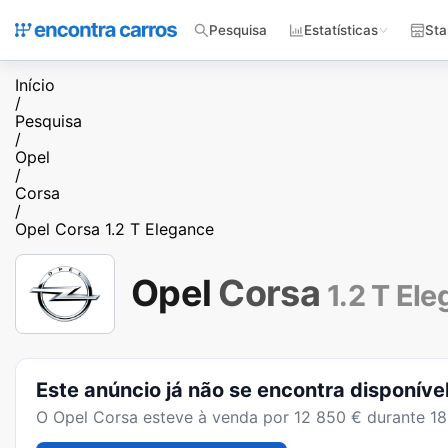
Pesquisa
Estatísticas
Sta
Início
/
Pesquisa
/
Opel
/
Corsa
/
Opel Corsa 1.2 T Elegance
Opel
Corsa
1.2 T El
Este anúncio já não se encontra disponíve
O
Opel Corsa
esteve à venda por
12 850
€ durante
18