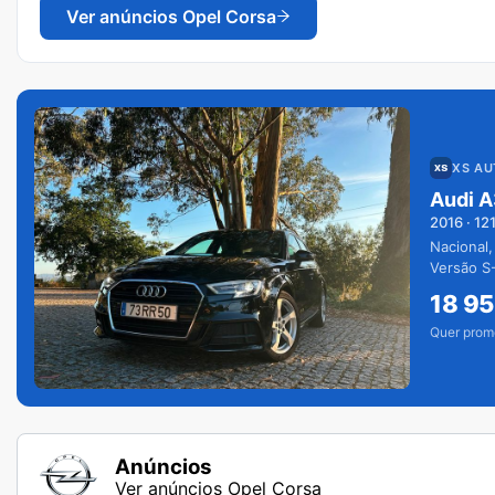
Ver anúncios
Opel Corsa
XS A
Audi A
2016
·
12
Nacional,
Versão S-
extras.
18 9
Quer prom
Anúncios
Ver anúncios Opel Corsa