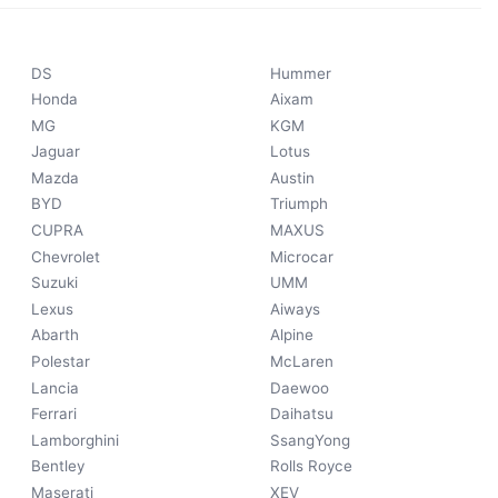
DS
Hummer
Honda
Aixam
MG
KGM
Jaguar
Lotus
Mazda
Austin
BYD
Triumph
CUPRA
MAXUS
Chevrolet
Microcar
Suzuki
UMM
Lexus
Aiways
Abarth
Alpine
Polestar
McLaren
Lancia
Daewoo
Ferrari
Daihatsu
Lamborghini
SsangYong
Bentley
Rolls Royce
Maserati
XEV