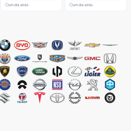
um dia atrás
um dia atrás