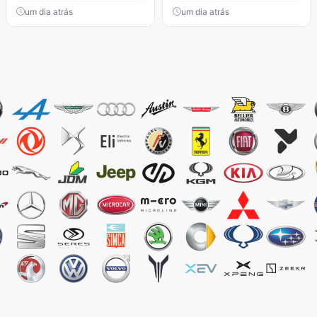
um dia atrás
um dia atrás