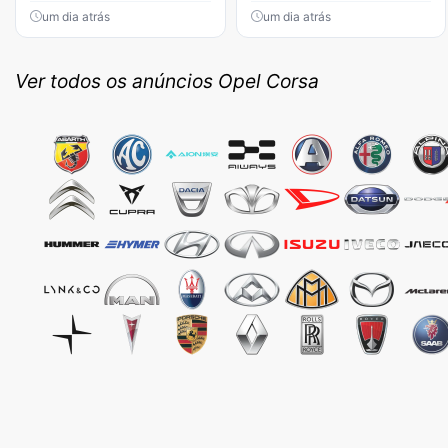
um dia atrás
um dia atrás
Ver todos os anúncios Opel Corsa