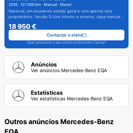
2016
·
121 000
km · Manual · Diesel
Nacional, em excelente estado geral e com apenas dois
proprietários. Versão S-Line interior e exterior, caixa manual
de 6 velocidades e vários extras.
18 950
€
Contactar o stand
Quer promover o seu stand no Encontra Carros?
Anúncios
Ver anúncios Mercedes-Benz EQA
Estatísticas
Ver estatísticas Mercedes-Benz EQA
Outros anúncios Mercedes-Benz
EQA