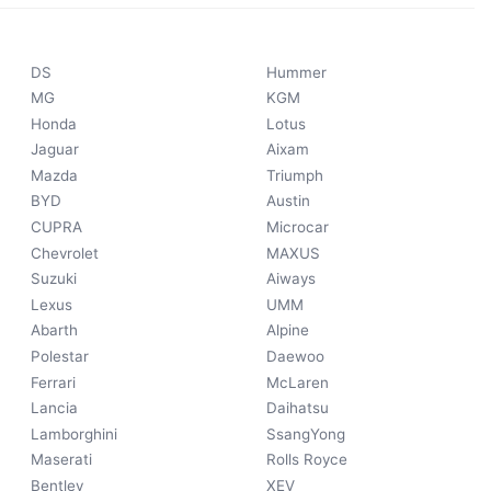
DS
Hummer
MG
KGM
Honda
Lotus
Jaguar
Aixam
Mazda
Triumph
BYD
Austin
CUPRA
Microcar
Chevrolet
MAXUS
Suzuki
Aiways
Lexus
UMM
Abarth
Alpine
Polestar
Daewoo
Ferrari
McLaren
Lancia
Daihatsu
Lamborghini
SsangYong
Maserati
Rolls Royce
Bentley
XEV