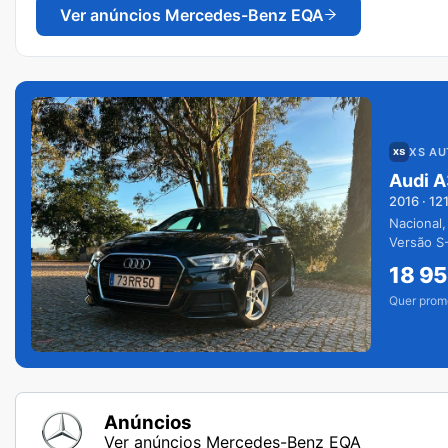
Ver anúncios
Mercedes-Benz EQA
XS A
Audi A
2016
·
12
Nacional,
Versão S-
extras.
18 9
Quer prom
Anúncios
Ver anúncios Mercedes-Benz EQA