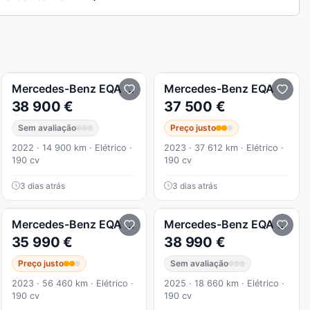
+
Mercedes-Benz
EQA
250 AMG Line
Mercedes-Benz
EQA
38 900 €
37 500 €
Sem avaliação
Preço justo
2022 · 14 900 km · Elétrico ·
2023 · 37 612 km · Elétrico ·
190 cv
190 cv
3 dias atrás
3 dias atrás
AMG Line
Mercedes-Benz
EQA
250 AMG Line
Mercedes-Benz
EQA
250 P
35 990 €
38 990 €
Preço justo
Sem avaliação
2023 · 56 460 km · Elétrico ·
2025 · 18 660 km · Elétrico ·
190 cv
190 cv