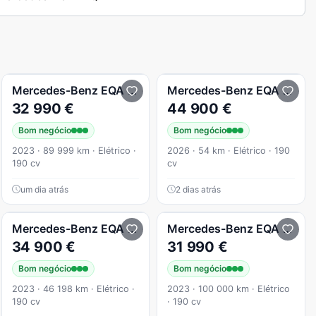
Progressive
Mercedes-Benz
EQA
Progressive
Mercedes-Benz
EQA
250+ 
32 990 €
44 900 €
Bom negócio
Bom negócio
2023 · 89 999 km · Elétrico ·
2026 · 54 km · Elétrico · 190
190 cv
cv
um dia atrás
2 dias atrás
 Progressive
Mercedes-Benz
EQA
250+ Progressive
Mercedes-Benz
EQA
250+ 
34 900 €
31 990 €
Bom negócio
Bom negócio
2023 · 46 198 km · Elétrico ·
2023 · 100 000 km · Elétrico
190 cv
· 190 cv