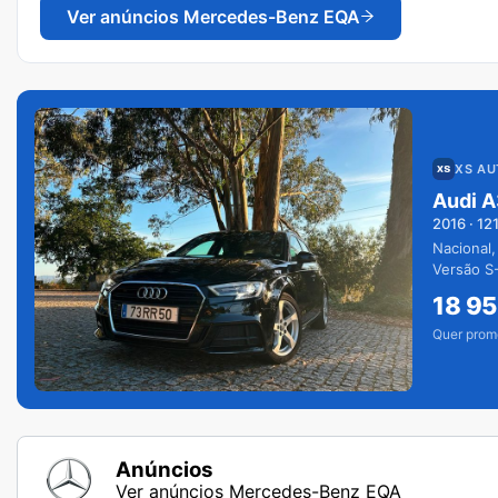
Ver anúncios
Mercedes-Benz EQA
XS A
Audi A
2016
·
12
Nacional,
Versão S-
extras.
18 9
Quer prom
Anúncios
Ver anúncios Mercedes-Benz EQA