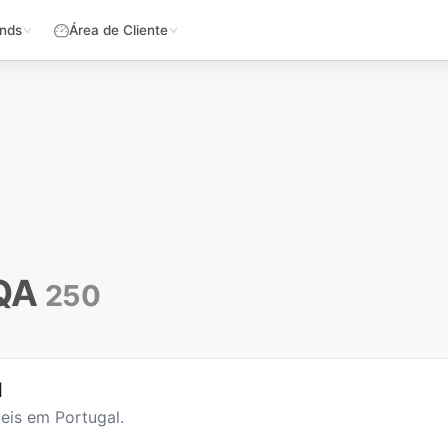
nds
Área de Cliente
QA
250
l
eis em Portugal.