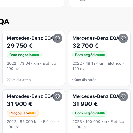
EQA
 AMG Line
Mercedes-Benz
EQA
250 Progressive
Mercedes-Benz
EQA
250 
29 750 €
32 700 €
Bom negócio
Bom negócio
2022 · 73 647 km · Elétrico ·
2022 · 48 187 km · Elétrico ·
190 cv
190 cv
um dia atrás
um dia atrás
+
Mercedes-Benz
EQA
250
Mercedes-Benz
EQA
250+
31 900 €
31 990 €
Preço justo
Bom negócio
2022 · 89 000 km · Elétrico ·
2023 · 100 000 km · Elétrico
190 cv
· 190 cv