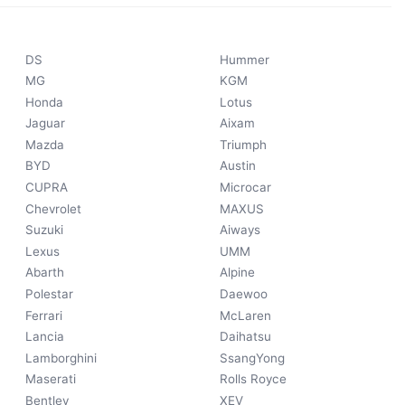
DS
Hummer
MG
KGM
Honda
Lotus
Jaguar
Aixam
Mazda
Triumph
BYD
Austin
CUPRA
Microcar
Chevrolet
MAXUS
Suzuki
Aiways
Lexus
UMM
Abarth
Alpine
Polestar
Daewoo
Ferrari
McLaren
Lancia
Daihatsu
Lamborghini
SsangYong
Maserati
Rolls Royce
Bentley
XEV