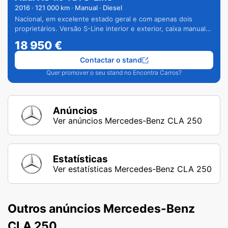
2016
·
121 000
km · Manual · Diesel
Nacional, em excelente estado geral e com apenas dois
proprietários. Versão S-Line interior e exterior, caixa manual
de 6 velocidades e vários extras.
18 950
€
Contactar o stand
Quer promover o seu stand no Encontra Carros?
Anúncios
Ver anúncios Mercedes-Benz CLA 250
Estatísticas
Ver estatísticas Mercedes-Benz CLA 250
Outros anúncios Mercedes-Benz
CLA 250