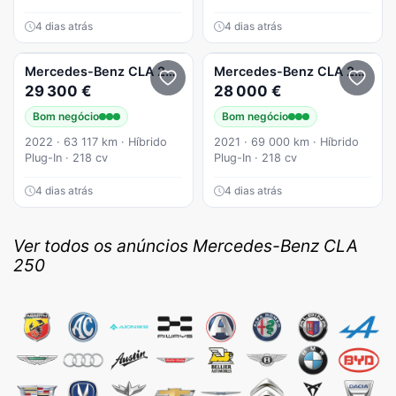
4 dias atrás
4 dias atrás
Mercedes-Benz
CLA 250
e Shooting Brake Style Plus
Mercedes-Benz
CLA 250
e S
29 300 €
28 000 €
Bom negócio
Bom negócio
2022 · 63 117 km · Híbrido
2021 · 69 000 km · Híbrido
Plug-In · 218 cv
Plug-In · 218 cv
4 dias atrás
4 dias atrás
Ver todos os anúncios Mercedes-Benz CLA
250