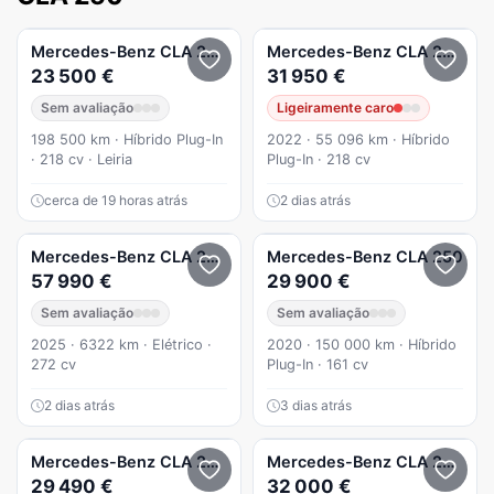
Mercedes-Benz
CLA 250
+
Mercedes-Benz
CLA 250
e 
23 500 €
31 950 €
Sem avaliação
Ligeiramente caro
198 500 km · Híbrido Plug-In
2022 · 55 096 km · Híbrido
· 218 cv · Leiria
Plug-In · 218 cv
cerca de 19 horas atrás
2 dias atrás
Mercedes-Benz
CLA 250
+
Mercedes-Benz
CLA 250
57 990 €
29 900 €
Sem avaliação
Sem avaliação
2025 · 6322 km · Elétrico ·
2020 · 150 000 km · Híbrido
272 cv
Plug-In · 161 cv
2 dias atrás
3 dias atrás
Mercedes-Benz
CLA 250
e Shooting Brake AMG Line
Mercedes-Benz
CLA 250
250
29 490 €
32 000 €