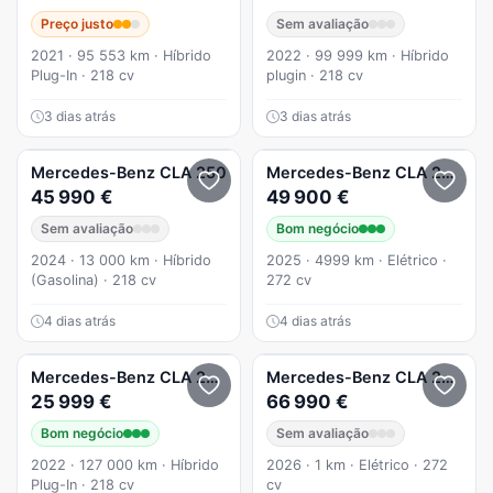
Preço justo
Sem avaliação
2021 · 95 553 km · Híbrido
2022 · 99 999 km · Híbrido
Plug-In · 218 cv
plugin · 218 cv
3 dias atrás
3 dias atrás
Mercedes-Benz
CLA 250
Mercedes-Benz
CLA 250
EQ
45 990 €
49 900 €
Sem avaliação
Bom negócio
2024 · 13 000 km · Híbrido
2025 · 4999 km · Elétrico ·
(Gasolina) · 218 cv
272 cv
4 dias atrás
4 dias atrás
Mercedes-Benz
CLA 250
e Business Solutions.Grande Frota
Mercedes-Benz
CLA 250
EQ 
25 999 €
66 990 €
Bom negócio
Sem avaliação
2022 · 127 000 km · Híbrido
2026 · 1 km · Elétrico · 272
Plug-In · 218 cv
cv