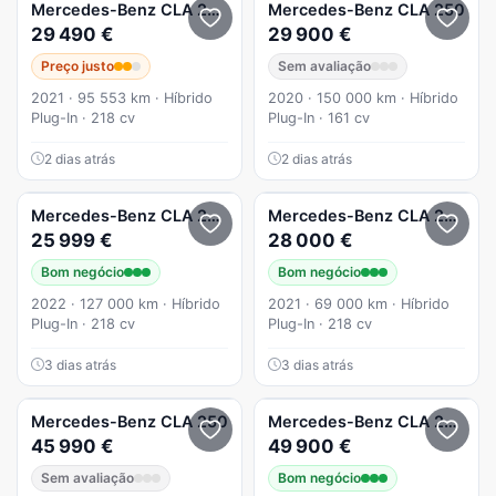
Mercedes-Benz
CLA 250
e Shooting Brake AMG Line
Mercedes-Benz
CLA 250
29 490 €
29 900 €
Preço justo
Sem avaliação
2021 · 95 553 km · Híbrido
2020 · 150 000 km · Híbrido
Plug-In · 218 cv
Plug-In · 161 cv
2 dias atrás
2 dias atrás
Mercedes-Benz
CLA 250
e Business Solutions.Grande Frota
Mercedes-Benz
CLA 250
e S
25 999 €
28 000 €
Bom negócio
Bom negócio
2022 · 127 000 km · Híbrido
2021 · 69 000 km · Híbrido
Plug-In · 218 cv
Plug-In · 218 cv
3 dias atrás
3 dias atrás
Mercedes-Benz
CLA 250
Mercedes-Benz
CLA 250
EQ
45 990 €
49 900 €
Sem avaliação
Bom negócio