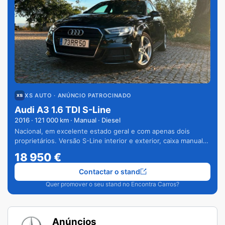
XS AUTO
· ANÚNCIO PATROCINADO
Audi A3 1.6 TDI S-Line
2016
·
121 000
km · Manual · Diesel
Nacional, em excelente estado geral e com apenas dois
proprietários. Versão S-Line interior e exterior, caixa manual
de 6 velocidades e vários extras.
18 950
€
Contactar o stand
Quer promover o seu stand no Encontra Carros?
Anúncios