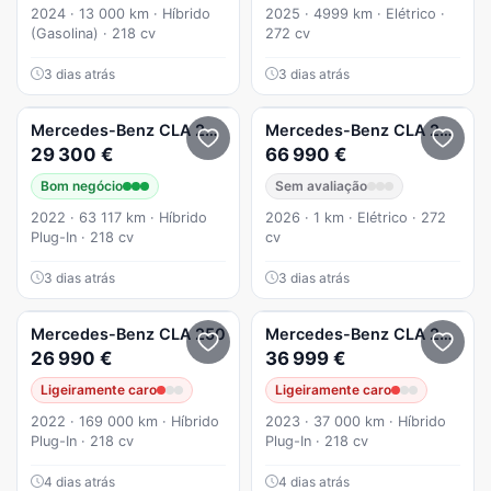
2024 · 13 000 km · Híbrido
2025 · 4999 km · Elétrico ·
(Gasolina) · 218 cv
272 cv
3 dias atrás
3 dias atrás
Mercedes-Benz
CLA 250
e Shooting Brake Style Plus
Mercedes-Benz
CLA 250
EQ 
29 300 €
66 990 €
Bom negócio
Sem avaliação
2022 · 63 117 km · Híbrido
2026 · 1 km · Elétrico · 272
Plug-In · 218 cv
cv
3 dias atrás
3 dias atrás
Mercedes-Benz
CLA 250
Mercedes-Benz
CLA 250
e 
26 990 €
36 999 €
Ligeiramente caro
Ligeiramente caro
2022 · 169 000 km · Híbrido
2023 · 37 000 km · Híbrido
Plug-In · 218 cv
Plug-In · 218 cv
4 dias atrás
4 dias atrás