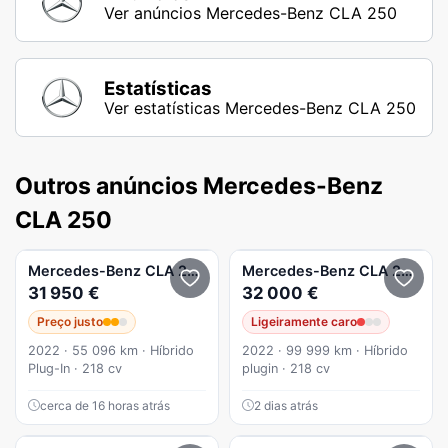
Ver anúncios Mercedes-Benz CLA 250
Estatísticas
Ver estatísticas Mercedes-Benz CLA 250
Outros anúncios Mercedes-Benz
CLA 250
Mercedes-Benz
CLA 250
e 8G-DCT
Mercedes-Benz
CLA 250
250
31 950 €
32 000 €
Preço justo
Ligeiramente caro
2022 · 55 096 km · Híbrido
2022 · 99 999 km · Híbrido
Plug-In · 218 cv
plugin · 218 cv
cerca de 16 horas atrás
2 dias atrás