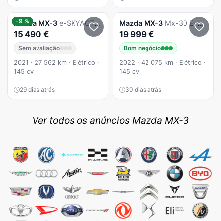
-9 %
Mazda
MX-3
e-SKYACTIV Confort
Mazda
MX-3
Mx-30 E-Skyactiv Exclusve-Line
15 490 €
19 999 €
Sem avaliação
Bom negócio
2021 · 27 562 km · Elétrico ·
2022 · 42 075 km · Elétrico ·
145 cv
145 cv
29 dias atrás
30 dias atrás
Ver todos os anúncios Mazda MX-3