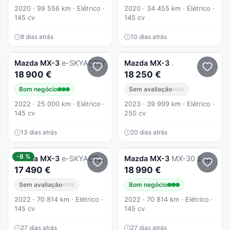
2020 · 99 556 km · Elétrico ·
2020 · 34 455 km · Elétrico ·
145 cv
145 cv
8 dias atrás
10 dias atrás
Mazda
MX-3
e-SKYACTIV
Mazda
MX-3
.
18 900 €
18 250 €
Bom negócio
Sem avaliação
2022 · 25 000 km · Elétrico ·
2023 · 39 999 km · Elétrico ·
145 cv
250 cv
13 dias atrás
20 dias atrás
-8 %
Mazda
MX-3
e-SKYACTIV Exclusve-Line
Mazda
MX-3
MX-30 E-SKYACTIV EXCLUSVE-LINE
17 490 €
18 990 €
Sem avaliação
Bom negócio
2022 · 70 814 km · Elétrico ·
2022 · 70 814 km · Elétrico ·
145 cv
145 cv
27 dias atrás
27 dias atrás