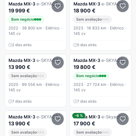
Mazda
MX-3
e-SKYACTIV Exclusve-Line
Mazda
MX-3
e-SKYACTIV Makoto Modern Confidence
19 999 €
18 900 €
Bom negócio
Sem avaliação
2022 · 38 800 km · Elétrico ·
2023 · 16 833 km · Elétrico ·
145 cv
145 cv
2 dias atrás
5 dias atrás
Mazda
MX-3
e-SKYACTIV Advantage+Vintage Leatherett
Mazda
MX-3
e-SKYACTIV AD`VANTAGE
13 990 €
19 800 €
Sem avaliação
Bom negócio
2020 · 99 556 km · Elétrico ·
2023 · 27 724 km · Elétrico ·
145 cv
145 cv
7 dias atrás
7 dias atrás
-6 %
Mazda
MX-3
e-SKYACTIV Advantage+Vintage Leatherett
Mazda
MX-3
e-Skyactiv First Edition+Modern Confidence
13 990 €
17 900 €
Sem avaliação
Sem avaliação