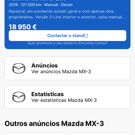
2016
·
121 000
km · Manual · Diesel
Nacional, em excelente estado geral e com apenas dois
proprietários. Versão S-Line interior e exterior, caixa manual
de 6 velocidades e vários extras.
18 950
€
Contactar o stand
Quer promover o seu stand no Encontra Carros?
Anúncios
Ver anúncios Mazda MX-3
Estatísticas
Ver estatísticas Mazda MX-3
Outros anúncios Mazda MX-3