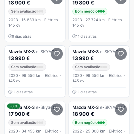
18 900 €
19 800 €
Sem avaliação
Bom negócio
2023 · 16 833 km · Elétrico ·
2023 · 27 724 km · Elétrico ·
145 cv
145 cv
9 dias atrás
11 dias atrás
Mazda
MX-3
e-SKYACTIV Advantage+Vintage Leatherett
Mazda
MX-3
e-SKYACTIV Advantage+Vintage Leatherett
13 990 €
13 990 €
Sem avaliação
Sem avaliação
2020 · 99 556 km · Elétrico ·
2020 · 99 556 km · Elétrico ·
145 cv
145 cv
11 dias atrás
11 dias atrás
-6 %
Mazda
MX-3
e-Skyactiv First Edition+Modern Confidence
Mazda
MX-3
e-SKYACTIV
17 900 €
18 900 €
Sem avaliação
Bom negócio
2020 · 34 455 km · Elétrico ·
2022 · 25 000 km · Elétrico ·