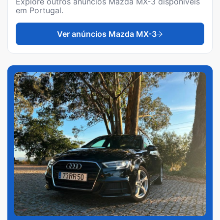
Explore outros anúncios
Mazda MX-3
disponíveis
em Portugal.
Ver anúncios
Mazda MX-3