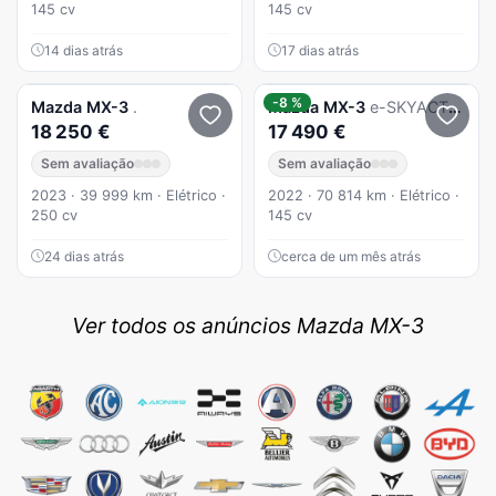
145 cv
145 cv
14 dias atrás
17 dias atrás
-8 %
Mazda
MX-3
.
Mazda
MX-3
e-SKYACTIV Exclusve-Line
18 250 €
17 490 €
Sem avaliação
Sem avaliação
2023 · 39 999 km · Elétrico ·
2022 · 70 814 km · Elétrico ·
250 cv
145 cv
24 dias atrás
cerca de um mês atrás
Ver todos os anúncios Mazda MX-3