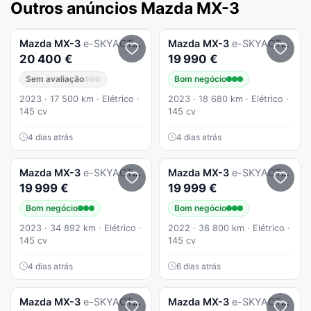
Outros anúncios Mazda MX-3
Mazda
MX-3
e-SKYACTIV Makoto Urban Expression
Mazda
MX-3
e-SKYACTIV AD`VANTAGE
20 400 €
19 990 €
Sem avaliação
Bom negócio
2023 · 17 500 km · Elétrico ·
2023 · 18 680 km · Elétrico ·
145 cv
145 cv
4 dias atrás
4 dias atrás
Mazda
MX-3
e-SKYACTIV Exclusve-Line
Mazda
MX-3
e-SKYACTIV Exclusve-Line
19 999 €
19 999 €
Bom negócio
Bom negócio
2023 · 34 892 km · Elétrico ·
2022 · 38 800 km · Elétrico ·
145 cv
145 cv
4 dias atrás
6 dias atrás
Mazda
MX-3
e-SKYACTIV Makoto Modern Confidence
Mazda
MX-3
e-SKYACTIV AD`VANTAGE