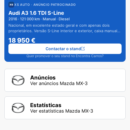
XS AUTO
· ANÚNCIO PATROCINADO
Audi A3 1.6 TDI S-Line
2016
·
121 000
km · Manual · Diesel
Nacional, em excelente estado geral e com apenas dois
proprietários. Versão S-Line interior e exterior, caixa manual
de 6 velocidades e vários extras.
18 950
€
Contactar o stand
Quer promover o seu stand no Encontra Carros?
Anúncios
Ver anúncios Mazda MX-3
Estatísticas
Ver estatísticas Mazda MX-3