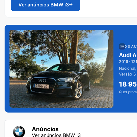
Ver anúncios
BMW i3
XS A
Audi A
2016
·
12
Nacional,
Versão S-
extras.
18 9
Quer prom
Anúncios
Ver anúncios BMW i3