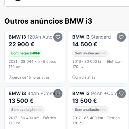
Outros anúncios BMW i3
BMW
i3
120Ah Auto
BMW
i3
Standard
22 900 €
14 500 €
Bom negócio
Sem avaliação
2021 · 38 644 km · Elétrico ·
2016 · 80 000 km · Elétrico ·
170 cv
170 cv
cerca de 15 horas atrás
um dia atrás
BMW
i3
94Ah +Comfort Package Advance
BMW
i3
94Ah +Comfort Package Advance
13 500 €
13 500 €
Sem avaliação
Sem avaliação
2017 · 86 400 km · Elétrico ·
2017 · 86 400 km · Elétrico ·
170 cv
170 cv