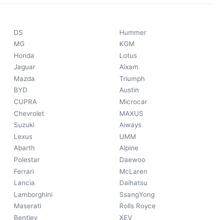
DS
Hummer
MG
KGM
Honda
Lotus
Jaguar
Aixam
Mazda
Triumph
BYD
Austin
CUPRA
Microcar
Chevrolet
MAXUS
Suzuki
Aiways
Lexus
UMM
Abarth
Alpine
Polestar
Daewoo
Ferrari
McLaren
Lancia
Daihatsu
Lamborghini
SsangYong
Maserati
Rolls Royce
Bentley
XEV