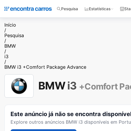
Pesquisa
Estatísticas
Sta
Início
/
Pesquisa
/
BMW
/
i3
/
BMW i3 +Comfort Package Advance
BMW
i3
+Comfort Pa
Este anúncio já não se encontra disponíve
Explore outros anúncios
BMW i3
disponíveis em Portu