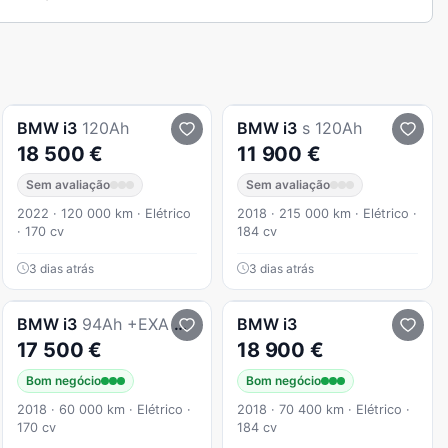
BMW
i3
120Ah
BMW
i3
s 120Ah
18 500 €
11 900 €
Sem avaliação
Sem avaliação
2022 · 120 000 km · Elétrico
2018 · 215 000 km · Elétrico ·
· 170 cv
184 cv
3 dias atrás
3 dias atrás
BMW
i3
94Ah +EXA +Comfort Package Advance
BMW
i3
17 500 €
18 900 €
Bom negócio
Bom negócio
2018 · 60 000 km · Elétrico ·
2018 · 70 400 km · Elétrico ·
170 cv
184 cv