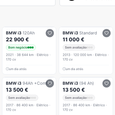
BMW
i3
120Ah
BMW
i3
Standard
22 900 €
11 000 €
Bom negócio
Sem avaliação
2021 · 38 644 km · Elétrico ·
2013 · 120 000 km · Elétrico ·
170 cv
170 cv
um dia atrás
um dia atrás
BMW
i3
94Ah +Comfort Package Advance
BMW
i3
(94 Ah)
13 500 €
13 500 €
Sem avaliação
Sem avaliação
2017 · 86 400 km · Elétrico ·
2017 · 86 400 km · Elétrico ·
170 cv
170 cv