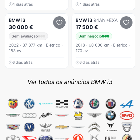
4 dias atrás
4 dias atrás
BMW
i3
BMW
i3
94Ah +EXA
30 000 €
17 500 €
Sem avaliação
Bom negócio
2022 · 37 877 km · Elétrico ·
2018 · 68 000 km · Elétrico ·
183 cv
170 cv
6 dias atrás
6 dias atrás
Ver todos os anúncios BMW i3