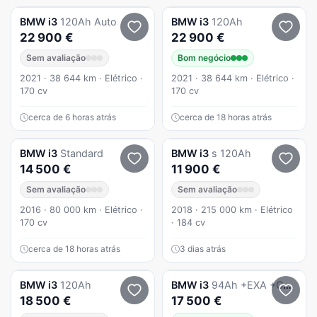
BMW
i3
120Ah Auto
BMW
i3
120Ah
22 900 €
22 900 €
Sem avaliação
Bom negócio
2021 · 38 644 km · Elétrico ·
2021 · 38 644 km · Elétrico ·
170 cv
170 cv
cerca de 6 horas atrás
cerca de 18 horas atrás
BMW
i3
Standard
BMW
i3
s 120Ah
14 500 €
11 900 €
Sem avaliação
Sem avaliação
2016 · 80 000 km · Elétrico ·
2018 · 215 000 km · Elétrico
170 cv
· 184 cv
cerca de 18 horas atrás
3 dias atrás
BMW
i3
120Ah
BMW
i3
94Ah +EXA +Comfort Package Advance
18 500 €
17 500 €