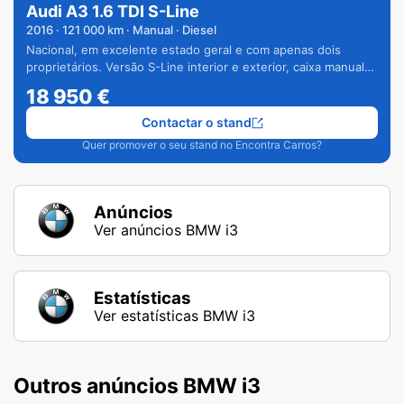
Audi A3 1.6 TDI S-Line
2016
·
121 000
km · Manual · Diesel
Nacional, em excelente estado geral e com apenas dois
proprietários. Versão S-Line interior e exterior, caixa manual
de 6 velocidades e vários extras.
18 950
€
Contactar o stand
Quer promover o seu stand no Encontra Carros?
Anúncios
Ver anúncios BMW i3
Estatísticas
Ver estatísticas BMW i3
Outros anúncios BMW i3