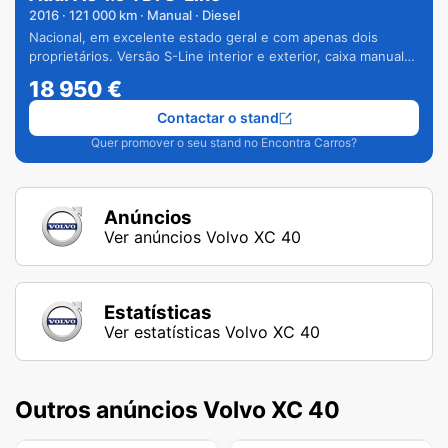
2016
·
121 000
km · Manual · Diesel
Nacional, em excelente estado geral e com apenas dois
proprietários. Versão S-Line interior e exterior, caixa manual
de 6 velocidades e vários extras.
18 950
€
Contactar o stand
Quer promover o seu stand no Encontra Carros?
Anúncios
Ver anúncios Volvo XC 40
Estatísticas
Ver estatísticas Volvo XC 40
Outros anúncios Volvo XC 40