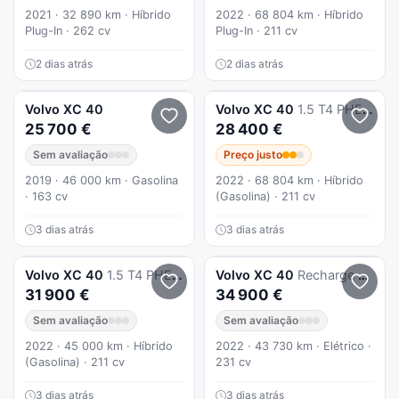
2021 · 32 890 km · Híbrido
2022 · 68 804 km · Híbrido
Plug-In · 262 cv
Plug-In · 211 cv
2 dias atrás
2 dias atrás
Volvo
XC 40
Volvo
XC 40
1.5 T4 PHEV Core
25 700 €
28 400 €
Sem avaliação
Preço justo
2019 · 46 000 km · Gasolina
2022 · 68 804 km · Híbrido
· 163 cv
(Gasolina) · 211 cv
3 dias atrás
3 dias atrás
Volvo
XC 40
1.5 T4 PHEV Inscription Expression
Volvo
XC 40
Recharge Ultimate
31 900 €
34 900 €
Sem avaliação
Sem avaliação
2022 · 45 000 km · Híbrido
2022 · 43 730 km · Elétrico ·
(Gasolina) · 211 cv
231 cv
3 dias atrás
3 dias atrás