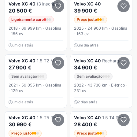
Volvo
XC 40
t3 inscription
Volvo
XC 40
20 500 €
39 900 €
Ligeiramente caro
Preço justo
2018 · 69 999 km · Gasolina
2025 · 24 900 km · Gasolina
· 156 cv
· 163 cv
um dia atrás
um dia atrás
Volvo
XC 40
1.5 T2 Momentum Plus
Volvo
XC 40
Recharge Ultimate
27 900 €
34 900 €
Sem avaliação
Sem avaliação
2021 · 59 055 km · Gasolina
2022 · 43 730 km · Elétrico ·
· 129 cv
231 cv
um dia atrás
2 dias atrás
Volvo
XC 40
1.5 T5 PHEV Inscription
Volvo
XC 40
1.5 T4 PHEV Core
30 990 €
28 400 €
Preço justo
Preço justo