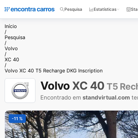
Pesquisa
Estatísticas
Sta
Início
/
Pesquisa
/
Volvo
/
XC 40
/
Volvo XC 40 T5 Recharge DKG Inscription
Volvo
XC 40
T5 Rech
Encontrado em
standvirtual.com
te
-11 %