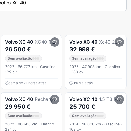
 Volvo XC 40
Volvo
XC 40
XC40 1.5 T2 Momentum Plus
Volvo
XC 40
Xc40 2.0 B3 Essential
26 500 €
32 999 €
Sem avaliação
Sem avaliação
2022 · 66 773 km · Gasolina ·
2025 · 47 908 km · Gasolina
129 cv
· 163 cv
cerca de 21 horas atrás
um dia atrás
Volvo
XC 40
Recharge Core
Volvo
XC 40
1.5 T3 Momentum
29 950 €
25 700 €
Sem avaliação
Sem avaliação
2022 · 86 608 km · Elétrico ·
2019 · 46 000 km · Gasolina ·
231 cv
163 cv