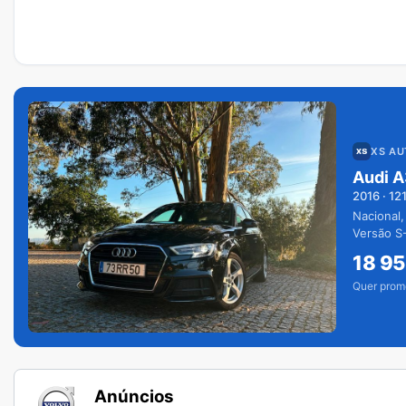
XS A
Audi A
2016
·
12
Nacional,
Versão S-
extras.
18 9
Quer prom
Anúncios