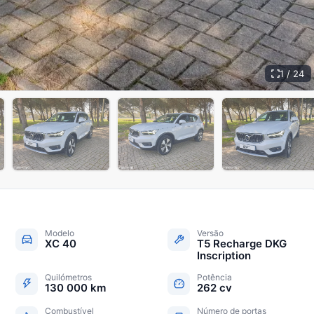
1 / 24
+
19
Modelo
Versão
XC 40
T5 Recharge DKG
Inscription
Quilómetros
Potência
130 000 km
262 cv
Combustível
Número de portas