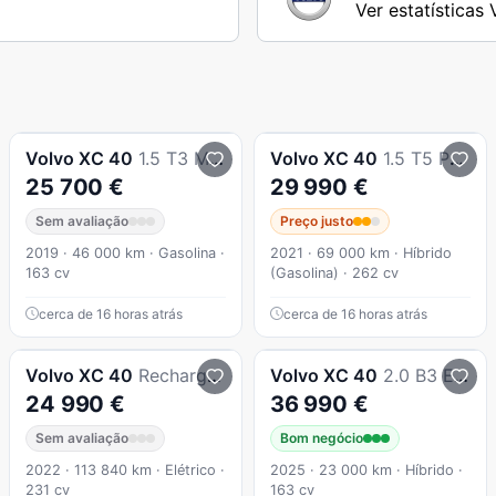
Ver estatísticas
Volvo
XC 40
1.5 T3 Momentum
Volvo
XC 40
1.5 T5 PHEV R-Design Expression
25 700 €
29 990 €
Sem avaliação
Preço justo
2019 · 46 000 km · Gasolina ·
2021 · 69 000 km · Híbrido
163 cv
(Gasolina) · 262 cv
cerca de 16 horas atrás
cerca de 16 horas atrás
Volvo
XC 40
Recharge 69 kWh Single Motor Plus
Volvo
XC 40
2.0 B3 Essential
24 990 €
36 990 €
Sem avaliação
Bom negócio
2022 · 113 840 km · Elétrico ·
2025 · 23 000 km · Híbrido ·
231 cv
163 cv