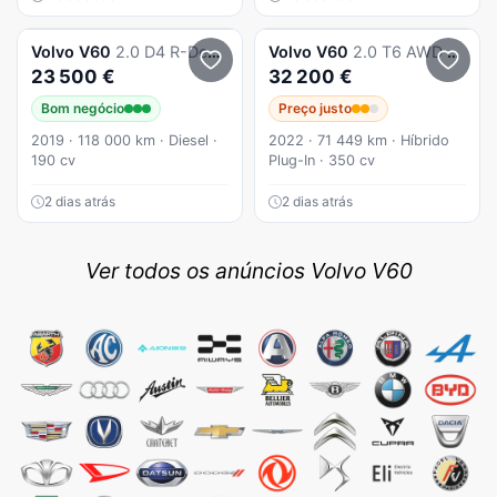
Volvo
V60
2.0 D4 R-Design Geartronic
Volvo
V60
2.0 T6 AWD TE Inscription Expression
23 500 €
32 200 €
Bom negócio
Preço justo
2019 · 118 000 km · Diesel ·
2022 · 71 449 km · Híbrido
190 cv
Plug-In · 350 cv
2 dias atrás
2 dias atrás
Ver todos os anúncios Volvo V60