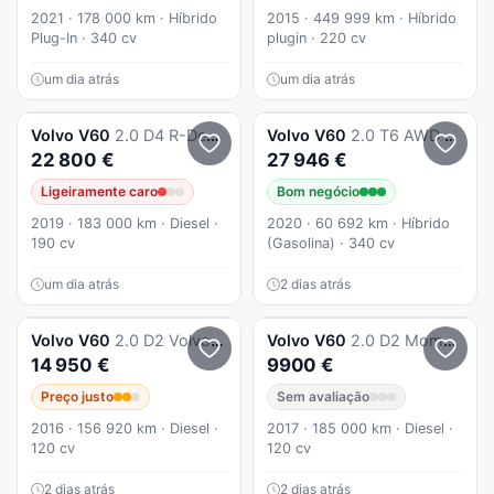
2021 · 178 000 km · Híbrido
2015 · 449 999 km · Híbrido
Plug-In · 340 cv
plugin · 220 cv
um dia atrás
um dia atrás
Volvo
V60
2.0 D4 R-Design Geartronic
Volvo
V60
2.0 T6 AWD TE Inscription
22 800 €
27 946 €
Ligeiramente caro
Bom negócio
2019 · 183 000 km · Diesel ·
2020 · 60 692 km · Híbrido
190 cv
(Gasolina) · 340 cv
um dia atrás
2 dias atrás
Volvo
V60
2.0 D2 Volvo Ocean Race
Volvo
V60
2.0 D2 Momentum
14 950 €
9900 €
Preço justo
Sem avaliação
2016 · 156 920 km · Diesel ·
2017 · 185 000 km · Diesel ·
120 cv
120 cv
2 dias atrás
2 dias atrás