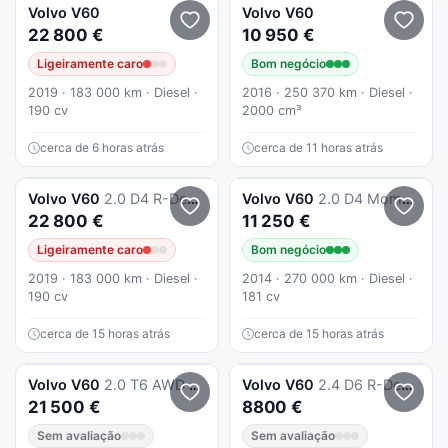
Volvo
V60
Volvo
V60
22 800 €
10 950 €
Ligeiramente caro
Bom negócio
2019 · 183 000 km · Diesel ·
2016 · 250 370 km · Diesel ·
190 cv
2000 cm³
cerca de 6 horas atrás
cerca de 11 horas atrás
Volvo
V60
2.0 D4 R-Design Geartronic
Volvo
V60
2.0 D4 Momentum Eco Geartronic
22 800 €
11 250 €
Ligeiramente caro
Bom negócio
2019 · 183 000 km · Diesel ·
2014 · 270 000 km · Diesel ·
190 cv
181 cv
cerca de 15 horas atrás
cerca de 15 horas atrás
Volvo
V60
2.0 T6 AWD TE Inscription Expression
Volvo
V60
2.4 D6 R-Design Momentum AWD Phev
21 500 €
8800 €
Sem avaliação
Sem avaliação