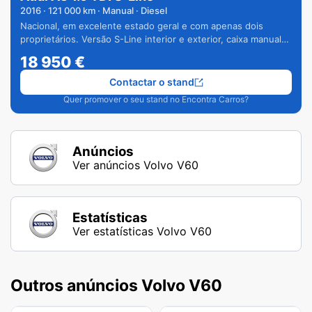
2016
·
121 000
km · Manual · Diesel
Nacional, em excelente estado geral e com apenas dois
proprietários. Versão S-Line interior e exterior, caixa manual
de 6 velocidades e vários extras.
18 950
€
Contactar o stand
Quer promover o seu stand no Encontra Carros?
Anúncios
Ver anúncios Volvo V60
Estatísticas
Ver estatísticas Volvo V60
Outros anúncios Volvo V60