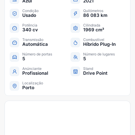
Azul
2021
Condição
Quilómetros
Usado
86 083 km
Potência
Cilindrada
340 cv
1969 cm³
Transmissão
Combustível
Automática
Híbrido Plug-In
Número de portas
Número de lugares
5
5
Anúnciante
Stand
Profissional
Drive Point
Localização
Porto