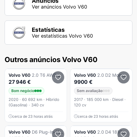
Anúncios
Ver anúncios Volvo V60
Estatísticas
Ver estatísticas Volvo V60
Outros anúncios Volvo V60
Volvo
V60
2.0 T6 AWD TE Inscription
Volvo
V60
2.0 D2 Momentum
27 946 €
9900 €
Bom negócio
Sem avaliação
2020 · 60 692 km · Híbrido
2017 · 185 000 km · Diesel ·
(Gasolina) · 340 cv
120 cv
cerca de 23 horas atrás
cerca de 23 horas atrás
Volvo
V60
D6 Plug-In-Hybrid AWD Geartronic Summum
Volvo
V60
2.0 D4 181CV MOMENTUM GEARTRONIC - FULL EXTRAS - C/ GARANTIA - COMO NOVA - "Preço Imbatível"