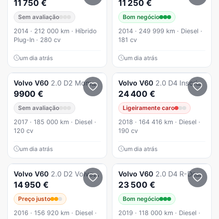
11 750 €
11 250 €
Sem avaliação
Bom negócio
2014 · 212 000 km · Híbrido
2014 · 249 999 km · Diesel ·
Plug-In · 280 cv
181 cv
um dia atrás
um dia atrás
Volvo
V60
2.0 D2 Momentum
Volvo
V60
2.0 D4 Inscription Geartronic
9900 €
24 400 €
Sem avaliação
Ligeiramente caro
2017 · 185 000 km · Diesel ·
2018 · 164 416 km · Diesel ·
120 cv
190 cv
um dia atrás
um dia atrás
Volvo
V60
2.0 D2 Volvo Ocean Race
Volvo
V60
2.0 D4 R-Design Geartronic
14 950 €
23 500 €
Preço justo
Bom negócio
2016 · 156 920 km · Diesel ·
2019 · 118 000 km · Diesel ·