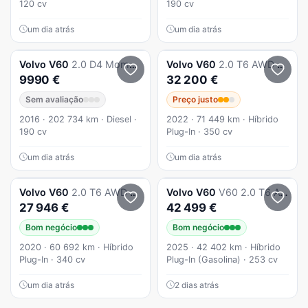
120 cv
190 cv
um dia atrás
um dia atrás
Volvo
V60
2.0 D4 Momentum
Volvo
V60
2.0 T6 AWD TE Inscription Expression
9990 €
32 200 €
Sem avaliação
Preço justo
2016 · 202 734 km · Diesel ·
2022 · 71 449 km · Híbrido
190 cv
Plug-In · 350 cv
um dia atrás
um dia atrás
Volvo
V60
2.0 T6 AWD TE Inscription
Volvo
V60
V60 2.0 T6 Awd Te Essential
27 946 €
42 499 €
Bom negócio
Bom negócio
2020 · 60 692 km · Híbrido
2025 · 42 402 km · Híbrido
Plug-In · 340 cv
Plug-In (Gasolina) · 253 cv
um dia atrás
2 dias atrás