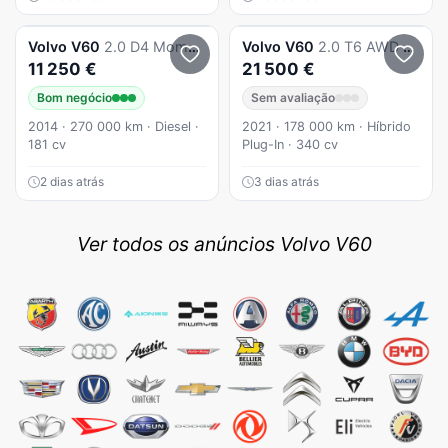
Volvo
V60
2.0 D4 Momentum Eco Geartronic
Volvo
V60
2.0 T6 AWD TE Inscription Expression
11 250 €
21 500 €
Bom negócio
Sem avaliação
2014 · 270 000 km · Diesel ·
2021 · 178 000 km · Híbrido
181 cv
Plug-In · 340 cv
2 dias atrás
3 dias atrás
Ver todos os anúncios Volvo V60