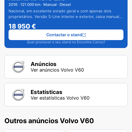
2016
·
121 000
km · Manual · Diesel
Nacional, em excelente estado geral e com apenas dois
proprietários. Versão S-Line interior e exterior, caixa manual
de 6 velocidades e vários extras.
18 950
€
Contactar o stand
Quer promover o seu stand no Encontra Carros?
Anúncios
Ver anúncios Volvo V60
Estatísticas
Ver estatísticas Volvo V60
Outros anúncios Volvo V60