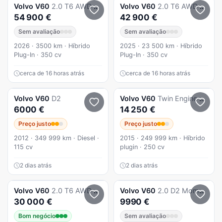
Volvo
V60
2.0 T6 AWD TE Plus Dark
Volvo
V60
2.0 T6 AWD TE Core
54 900 €
42 900 €
Sem avaliação
Sem avaliação
2026 · 3500 km · Híbrido
2025 · 23 500 km · Híbrido
Plug-In · 350 cv
Plug-In · 350 cv
cerca de 16 horas atrás
cerca de 16 horas atrás
Volvo
V60
D2
Volvo
V60
Twin Engine PHEV
6000 €
14 250 €
Preço justo
Preço justo
2012 · 349 999 km · Diesel ·
2015 · 249 999 km · Híbrido
115 cv
plugin · 250 cv
2 dias atrás
2 dias atrás
Volvo
V60
2.0 T6 AWD TE R-Design Expression
Volvo
V60
2.0 D2 Momentum
30 000 €
9990 €
Bom negócio
Sem avaliação