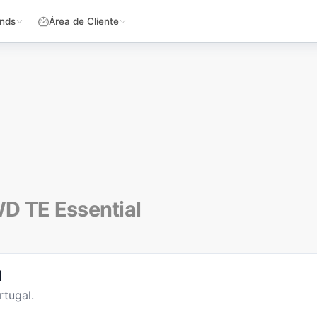
nds
Área de Cliente
D TE Essential
l
tugal.