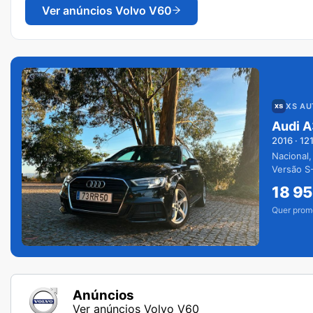
Ver anúncios
Volvo V60
XS A
Audi A
2016
·
12
Nacional,
Versão S-
extras.
18 9
Quer prom
Anúncios
Ver anúncios Volvo V60