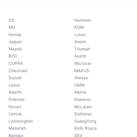
DS
Hummer
MG
KGM
Honda
Lotus
Jaguar
Aixam
Mazda
Triumph
BYD
Austin
CUPRA
Microcar
Chevrolet
MAXUS
Suzuki
Aiways
Lexus
UMM
Abarth
Alpine
Polestar
Daewoo
Ferrari
McLaren
Lancia
Daihatsu
Lamborghini
SsangYong
Maserati
Rolls Royce
Bentley
XEV