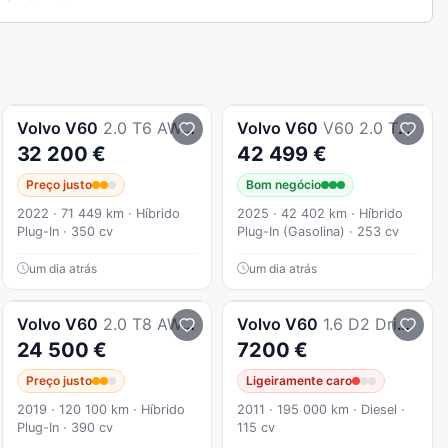
Volvo
V60
2.0 T6 AWD TE Inscription Expression
Volvo
V60
V60 2.0 T6 Awd Te Essential
32 200 €
42 499 €
Preço justo
Bom negócio
2022 · 71 449 km · Híbrido
2025 · 42 402 km · Híbrido
Plug-In · 350 cv
Plug-In (Gasolina) · 253 cv
um dia atrás
um dia atrás
Volvo
V60
2.0 T8 AWD TE Inscription
Volvo
V60
1.6 D2 Drive Momentum Start/Stop
24 500 €
7200 €
Preço justo
Ligeiramente caro
2019 · 120 100 km · Híbrido
2011 · 195 000 km · Diesel ·
Plug-In · 390 cv
115 cv