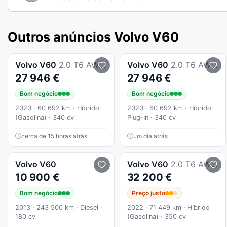
Outros anúncios Volvo V60
Volvo
V60
2.0 T6 AWD TE Inscription
Volvo
V60
2.0 T6 AWD TE Inscription
27 946 €
27 946 €
Bom negócio
Bom negócio
2020 · 60 692 km · Híbrido
2020 · 60 692 km · Híbrido
(Gasolina) · 340 cv
Plug-In · 340 cv
cerca de 15 horas atrás
um dia atrás
Volvo
V60
Volvo
V60
2.0 T6 AWD TE Inscription Expression
10 900 €
32 200 €
Bom negócio
Preço justo
2013 · 243 500 km · Diesel ·
2022 · 71 449 km · Híbrido
180 cv
(Gasolina) · 350 cv