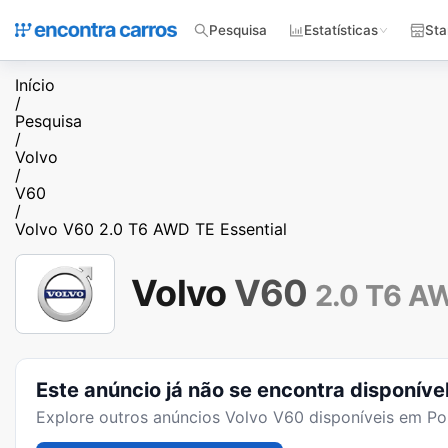
Pesquisa
Estatísticas
Sta
Início
/
Pesquisa
/
Volvo
/
V60
/
Volvo V60 2.0 T6 AWD TE Essential
Volvo
V60
2.0 T6 AW
Este anúncio já não se encontra disponíve
Explore outros anúncios
Volvo V60
disponíveis em Por