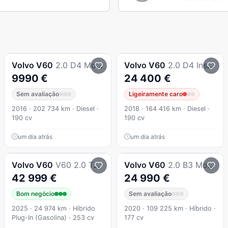
Volvo
V60
2.0 D4 Momentum
Volvo
V60
2.0 D4 Inscription Geartronic
9990 €
24 400 €
Sem avaliação
Ligeiramente caro
2016 · 202 734 km · Diesel ·
2018 · 164 416 km · Diesel ·
190 cv
190 cv
um dia atrás
um dia atrás
Volvo
V60
V60 2.0 T6 Awd Te Essential
Volvo
V60
2.0 B3 Momentum Advantage
42 999 €
24 990 €
Bom negócio
Sem avaliação
2025 · 24 974 km · Híbrido
2020 · 109 225 km · Híbrido ·
Plug-In (Gasolina) · 253 cv
177 cv