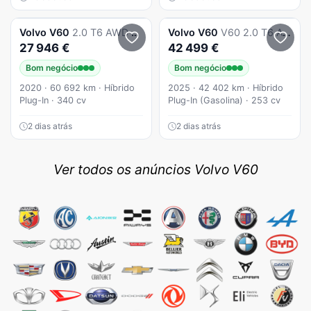
Volvo
V60
2.0 T6 AWD TE Inscription
Volvo
V60
V60 2.0 T6 Awd Te Essential
27 946 €
42 499 €
Bom negócio
Bom negócio
2020 · 60 692 km · Híbrido
2025 · 42 402 km · Híbrido
Plug-In · 340 cv
Plug-In (Gasolina) · 253 cv
2 dias atrás
2 dias atrás
Ver todos os anúncios Volvo V60