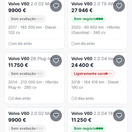
Volvo
V60
2.0 D2 Momentum
Volvo
V60
2.0 T6 AWD TE Inscription
9900 €
27 946 €
Sem avaliação
Bom negócio
2017 · 185 000 km · Diesel ·
2020 · 60 692 km · Híbrido
120 cv
(Gasolina) · 340 cv
um dia atrás
um dia atrás
Volvo
V60
D6 Plug-In-Hybrid AWD Geartronic Summum
Volvo
V60
2.0 D4 Inscription Geartronic
11 750 €
24 400 €
Sem avaliação
Ligeiramente caro
2014 · 212 000 km · Híbrido
2018 · 164 416 km · Diesel ·
Plug-In · 280 cv
190 cv
2 dias atrás
2 dias atrás
Volvo
V60
2.0 D2 Momentum
Volvo
V60
2.0 D4 181CV MOMENTUM GEARTRONIC - FULL EXTRAS - C/ GARANTIA - COMO NOVA - "Preço Imbatível"
9900 €
11 250 €
Sem avaliação
Bom negócio