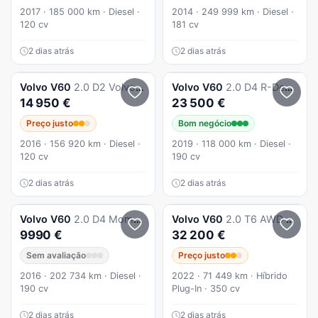
2017 · 185 000 km · Diesel ·
2014 · 249 999 km · Diesel ·
120 cv
181 cv
2 dias atrás
2 dias atrás
Volvo
V60
2.0 D2 Volvo Ocean Race
Volvo
V60
2.0 D4 R-Design Geartronic
14 950 €
23 500 €
Preço justo
Bom negócio
2016 · 156 920 km · Diesel ·
2019 · 118 000 km · Diesel ·
120 cv
190 cv
2 dias atrás
2 dias atrás
Volvo
V60
2.0 D4 Momentum
Volvo
V60
2.0 T6 AWD TE Inscription Expression
9990 €
32 200 €
Sem avaliação
Preço justo
2016 · 202 734 km · Diesel ·
2022 · 71 449 km · Híbrido
190 cv
Plug-In · 350 cv
2 dias atrás
2 dias atrás