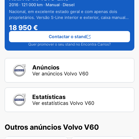
2016
·
121 000
km · Manual · Diesel
Nacional, em excelente estado geral e com apenas dois
proprietários. Versão S-Line interior e exterior, caixa manual
de 6 velocidades e vários extras.
18 950
€
Contactar o stand
Quer promover o seu stand no Encontra Carros?
Anúncios
Ver anúncios Volvo V60
Estatísticas
Ver estatísticas Volvo V60
Outros anúncios Volvo V60