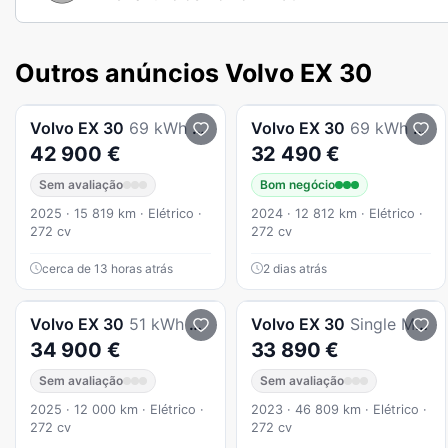
Outros anúncios Volvo EX 30
Volvo
EX 30
69 kWh Single Motor Extended Range Ultra
Volvo
EX 30
69 kWh Single Motor Extended Range Plus
42 900 €
32 490 €
Sem avaliação
Bom negócio
2025 · 15 819 km · Elétrico ·
2024 · 12 812 km · Elétrico ·
272 cv
272 cv
cerca de 13 horas atrás
2 dias atrás
Volvo
EX 30
51 kWh Single Motor Plus
Volvo
EX 30
Single Motor Extended Range RWD Ultra
34 900 €
33 890 €
Sem avaliação
Sem avaliação
2025 · 12 000 km · Elétrico ·
2023 · 46 809 km · Elétrico ·
272 cv
272 cv