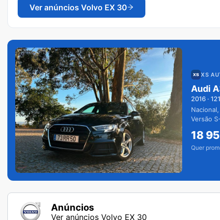
Ver anúncios
Volvo EX 30
XS A
Audi A
2016
·
12
Nacional,
Versão S-
extras.
18 9
Quer prom
Anúncios
Ver anúncios Volvo EX 30