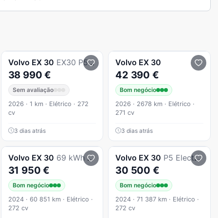
Volvo
EX 30
EX30 P5 Black Edition
Volvo
EX 30
38 990 €
42 390 €
Sem avaliação
Bom negócio
2026 · 1 km · Elétrico · 272
2026 · 2678 km · Elétrico ·
cv
271 cv
3 dias atrás
3 dias atrás
Volvo
EX 30
69 kWh Single Motor Extended Range Plus
Volvo
EX 30
P5 Electric Long Range RWD Ultra
31 950 €
30 500 €
Bom negócio
Bom negócio
2024 · 60 851 km · Elétrico ·
2024 · 71 387 km · Elétrico ·
272 cv
272 cv