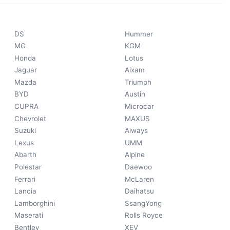
DS
Hummer
MG
KGM
Honda
Lotus
Jaguar
Aixam
Mazda
Triumph
BYD
Austin
CUPRA
Microcar
Chevrolet
MAXUS
Suzuki
Aiways
Lexus
UMM
Abarth
Alpine
Polestar
Daewoo
Ferrari
McLaren
Lancia
Daihatsu
Lamborghini
SsangYong
Maserati
Rolls Royce
Bentley
XEV