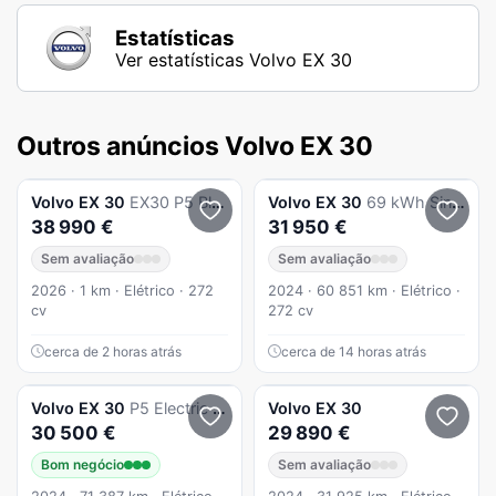
Estatísticas
Ver estatísticas Volvo EX 30
Outros anúncios Volvo EX 30
Volvo
EX 30
EX30 P5 Black Edition
Volvo
EX 30
69 kWh Single Motor Extended Range Plus
38 990 €
31 950 €
Sem avaliação
Sem avaliação
2026 · 1 km · Elétrico · 272
2024 · 60 851 km · Elétrico ·
cv
272 cv
cerca de 2 horas atrás
cerca de 14 horas atrás
Volvo
EX 30
P5 Electric Long Range RWD Ultra
Volvo
EX 30
30 500 €
29 890 €
Bom negócio
Sem avaliação