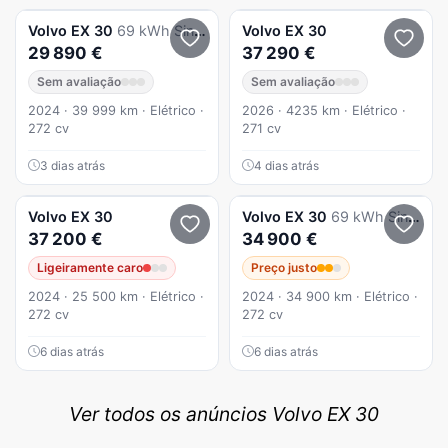
Volvo
EX 30
69 kWh Single Motor Extended Range Core
Volvo
EX 30
29 890 €
37 290 €
Sem avaliação
Sem avaliação
2024 · 39 999 km · Elétrico ·
2026 · 4235 km · Elétrico ·
272 cv
271 cv
3 dias atrás
4 dias atrás
Volvo
EX 30
Volvo
EX 30
69 kWh Single Motor Extended Range Plus
37 200 €
34 900 €
Ligeiramente caro
Preço justo
2024 · 25 500 km · Elétrico ·
2024 · 34 900 km · Elétrico ·
272 cv
272 cv
6 dias atrás
6 dias atrás
Ver todos os anúncios Volvo EX 30