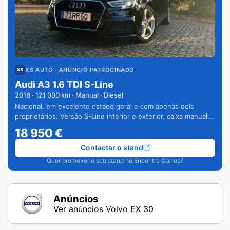
XS AUTO
· ANÚNCIO PATROCINADO
Audi A3 1.6 TDI S-Line
2016
·
121 000
km · Manual · Diesel
Nacional, em excelente estado geral e com apenas dois
proprietários. Versão S-Line interior e exterior, caixa manual
de 6 velocidades e vários extras.
18 950
€
Contactar o stand
Quer promover o seu stand no Encontra Carros?
Anúncios
Ver anúncios Volvo EX 30