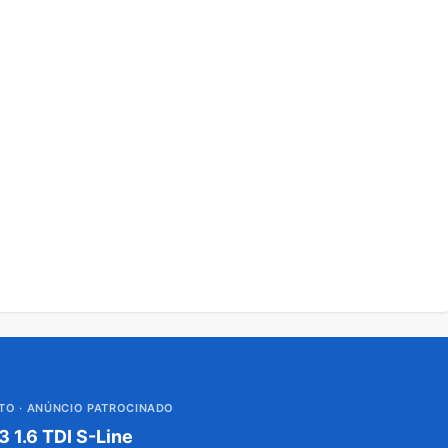
UTO
· ANÚNCIO PATROCINADO
3 1.6 TDI S-Line