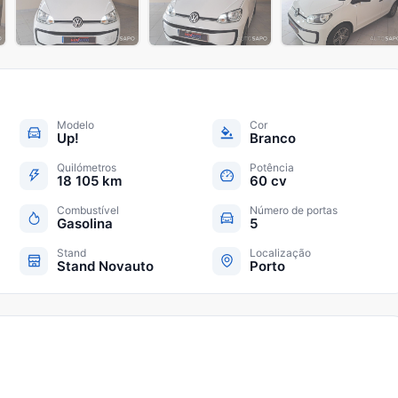
+
20
Modelo
Cor
Up!
Branco
Quilómetros
Potência
18 105 km
60 cv
Combustível
Número de portas
Gasolina
5
Stand
Localização
Stand Novauto
Porto