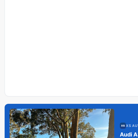
XS A
Audi A