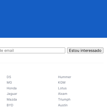
Estou interessado
DS
Hummer
MG
KGM
Honda
Lotus
Jaguar
Aixam
Mazda
Triumph
BYD
Austin