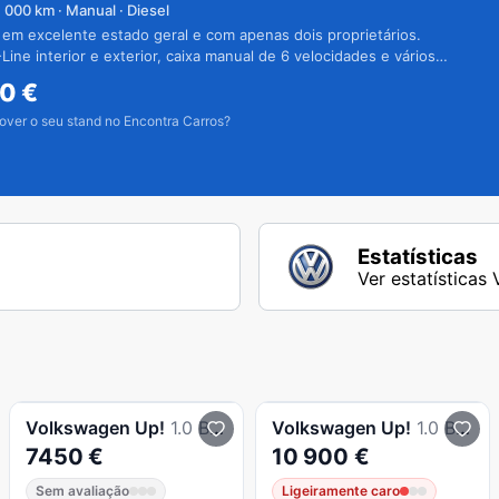
1 000
km · Manual · Diesel
 em excelente estado geral e com apenas dois proprietários.
Line interior e exterior, caixa manual de 6 velocidades e vários
50
€
over o seu stand no Encontra Carros?
Estatísticas
Ver estatísticas
Volkswagen
Up!
1.0 BlueMotion Move AC 60cv
Volkswagen
Up!
1.0 BlueMotion High
7450 €
10 900 €
Sem avaliação
Ligeiramente caro