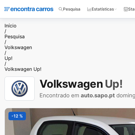
Pesquisa
Estatísticas
Sta
Início
/
Pesquisa
/
Volkswagen
/
Up!
/
Volkswagen Up!
Volkswagen
Up!
Encontrado em
auto.sapo.pt
doming
-12 %