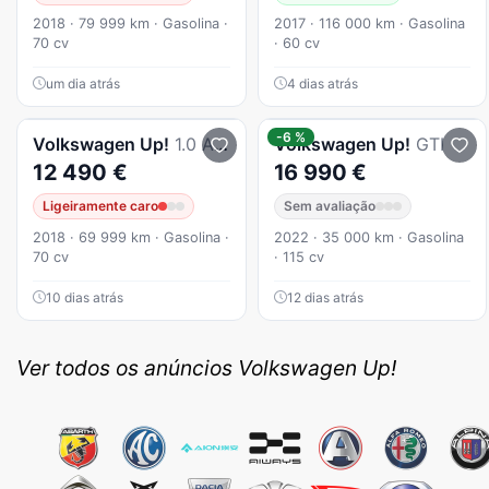
2018 · 79 999 km · Gasolina ·
2017 · 116 000 km · Gasolina
70 cv
· 60 cv
um dia atrás
4 dias atrás
-6 %
Volkswagen
Up!
1.0 Automatico 69000km
Volkswagen
Up!
GTI
12 490 €
16 990 €
Ligeiramente caro
Sem avaliação
2018 · 69 999 km · Gasolina ·
2022 · 35 000 km · Gasolina
70 cv
· 115 cv
10 dias atrás
12 dias atrás
Ver todos os anúncios Volkswagen Up!