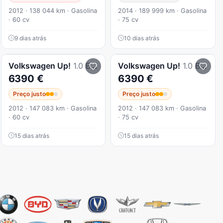
2012 · 138 044 km · Gasolina
2014 · 189 999 km · Gasolina
· 60 cv
· 75 cv
9 dias atrás
10 dias atrás
Volkswagen
Up!
1.0 BlueMotion Move
Volkswagen
Up!
1.0 BlueMotion Move
6390 €
6390 €
Preço justo
Preço justo
2012 · 147 083 km · Gasolina
2012 · 147 083 km · Gasolina
· 60 cv
· 75 cv
15 dias atrás
15 dias atrás