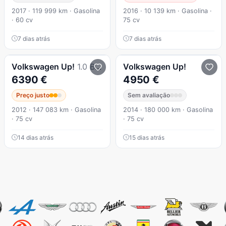
2017 · 119 999 km · Gasolina
2016 · 10 139 km · Gasolina ·
· 60 cv
75 cv
7 dias atrás
7 dias atrás
Volkswagen
Up!
1.0 BlueMotion Move
Volkswagen
Up!
6390 €
4950 €
Preço justo
Sem avaliação
2012 · 147 083 km · Gasolina
2014 · 180 000 km · Gasolina
· 75 cv
· 75 cv
14 dias atrás
15 dias atrás