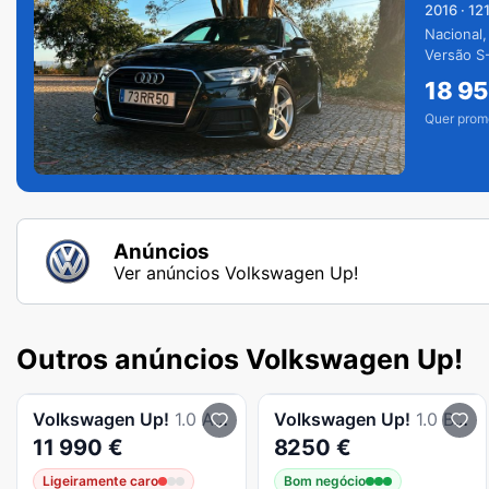
2016
·
12
Nacional,
Versão S-
extras.
18 9
Quer prom
Anúncios
Ver anúncios Volkswagen Up!
Outros anúncios Volkswagen Up!
Volkswagen
Up!
1.0 Automatico 69000km
Volkswagen
Up!
1.0 BlueMotion Move
11 990 €
8250 €
Ligeiramente caro
Bom negócio