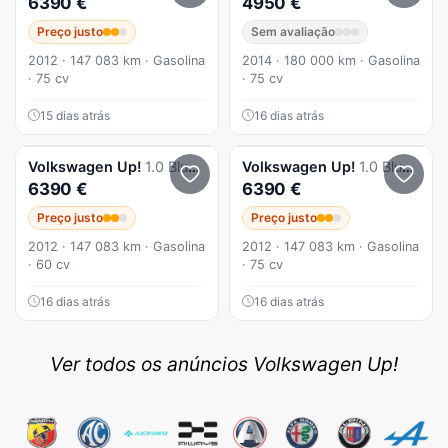
6390 €
4950 €
Preço justo
Sem avaliação
2012 · 147 083 km · Gasolina
2014 · 180 000 km · Gasolina
· 75 cv
· 75 cv
15 dias atrás
16 dias atrás
Volkswagen
Up!
1.0 BlueMotion Move
Volkswagen
Up!
1.0 BlueMotion Move
6390 €
6390 €
Preço justo
Preço justo
2012 · 147 083 km · Gasolina
2012 · 147 083 km · Gasolina
· 60 cv
· 75 cv
16 dias atrás
16 dias atrás
Ver todos os anúncios Volkswagen Up!