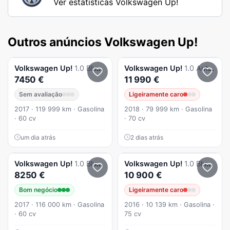
Ver estatísticas Volkswagen Up!
Outros anúncios Volkswagen Up!
Volkswagen
Up!
1.0 BlueMotion Move AC 60cv
Volkswagen
Up!
1.0 Automatico 69000km
7450 €
11 990 €
Sem avaliação
Ligeiramente caro
2017 · 119 999 km · Gasolina
2018 · 79 999 km · Gasolina
· 60 cv
· 70 cv
um dia atrás
2 dias atrás
Volkswagen
Up!
1.0 BlueMotion Move
Volkswagen
Up!
1.0 BlueMotion High
8250 €
10 900 €
Bom negócio
Ligeiramente caro
2017 · 116 000 km · Gasolina
2016 · 10 139 km · Gasolina ·
· 60 cv
75 cv