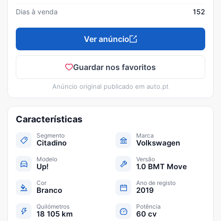
Dias à venda
152
Ver anúncio
Guardar nos favoritos
Anúncio original publicado em
auto.pt
Características
Segmento
Marca
Citadino
Volkswagen
Modelo
Versão
Up!
1.0 BMT Move
Cor
Ano de registo
Branco
2019
Quilómetros
Potência
18 105 km
60 cv