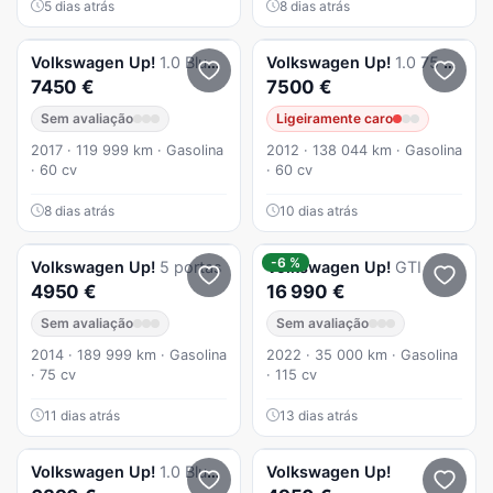
5 dias atrás
8 dias atrás
Volkswagen
Up!
1.0 BlueMotion Move AC 60cv
Volkswagen
Up!
1.0 75 CV
7450 €
7500 €
Sem avaliação
Ligeiramente caro
2017 · 119 999 km · Gasolina
2012 · 138 044 km · Gasolina
· 60 cv
· 60 cv
8 dias atrás
10 dias atrás
-6 %
Volkswagen
Up!
5 portas
Volkswagen
Up!
GTI
4950 €
16 990 €
Sem avaliação
Sem avaliação
2014 · 189 999 km · Gasolina
2022 · 35 000 km · Gasolina
· 75 cv
· 115 cv
11 dias atrás
13 dias atrás
Volkswagen
Up!
1.0 BlueMotion Move
Volkswagen
Up!