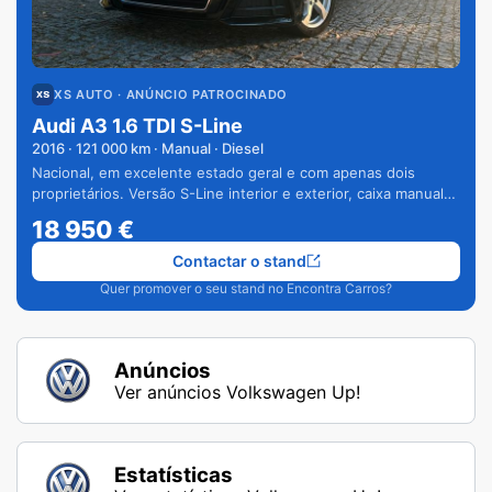
XS AUTO
· ANÚNCIO PATROCINADO
Audi A3 1.6 TDI S-Line
2016
·
121 000
km · Manual · Diesel
Nacional, em excelente estado geral e com apenas dois
proprietários. Versão S-Line interior e exterior, caixa manual
de 6 velocidades e vários extras.
18 950
€
Contactar o stand
Quer promover o seu stand no Encontra Carros?
Anúncios
Ver anúncios Volkswagen Up!
Estatísticas