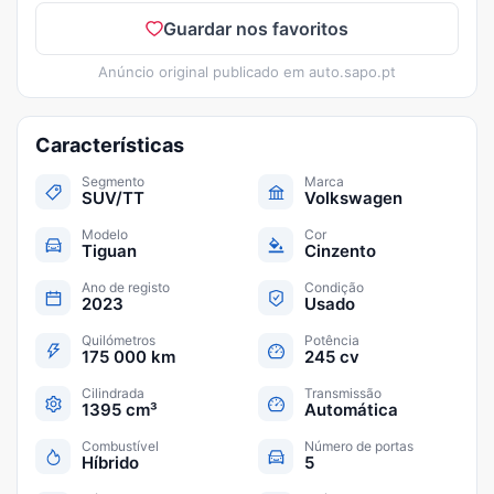
Guardar nos favoritos
Anúncio original publicado em
auto.sapo.pt
Características
Segmento
Marca
SUV/TT
Volkswagen
Modelo
Cor
Tiguan
Cinzento
Ano de registo
Condição
2023
Usado
Quilómetros
Potência
175 000 km
245 cv
Cilindrada
Transmissão
1395 cm³
Automática
Combustível
Número de portas
Híbrido
5