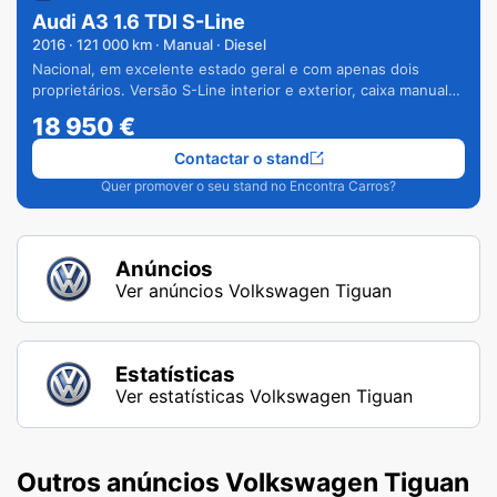
Audi A3 1.6 TDI S-Line
2016
·
121 000
km · Manual · Diesel
Nacional, em excelente estado geral e com apenas dois
proprietários. Versão S-Line interior e exterior, caixa manual
de 6 velocidades e vários extras.
18 950
€
Contactar o stand
Quer promover o seu stand no Encontra Carros?
Anúncios
Ver anúncios Volkswagen Tiguan
Estatísticas
Ver estatísticas Volkswagen Tiguan
Outros anúncios Volkswagen Tiguan