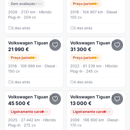
Sem avaliação
Preço justo
2026 · 2131 km · Híbrido
2018 · 104 907 km · Diesel ·
Plug-In · 204 cv
150 cv
2 dias atrás
2 dias atrás
Volkswagen
Tiguan
2.0 TDI SCR (BlueMotion ) Sound
Volkswagen
Tiguan
1.4 TSI eHybrid Conceptline DSG
21 990 €
31 300 €
Preço justo
Preço justo
2018 · 109 999 km · Diesel ·
2022 · 61 236 km · Híbrido
150 cv
Plug-In · 245 cv
2 dias atrás
4 dias atrás
Volkswagen
Tiguan
1.5 TSI eHybrid R-Line DSG
Volkswagen
Tiguan
2.0 TDi Sport 4Motion
45 500 €
13 000 €
Ligeiramente caro
Ligeiramente caro
2025 · 27 442 km · Híbrido
2009 · 196 600 km · Diesel ·
Plug-In · 272 cv
170 cv