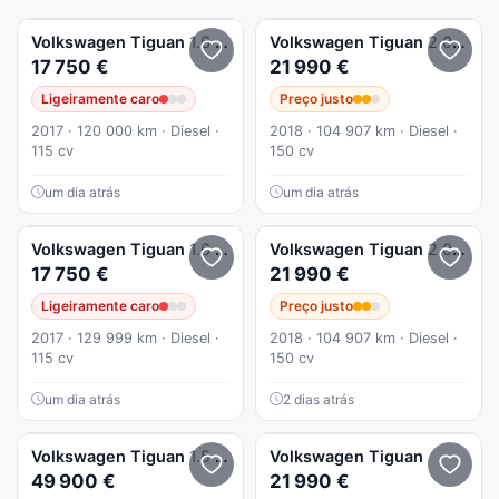
Volkswagen
Tiguan
1.6 TDI Confortline
Volkswagen
Tiguan
2.0 TDI SCR (BlueMotion ) Sound
17 750 €
21 990 €
Ligeiramente caro
Preço justo
2017 · 120 000 km · Diesel ·
2018 · 104 907 km · Diesel ·
115 cv
150 cv
um dia atrás
um dia atrás
Volkswagen
Tiguan
1.6 tdi confortline
Volkswagen
Tiguan
2.0 TDI SCR (BlueMotion ) Sound
17 750 €
21 990 €
Ligeiramente caro
Preço justo
2017 · 129 999 km · Diesel ·
2018 · 104 907 km · Diesel ·
115 cv
150 cv
um dia atrás
2 dias atrás
Volkswagen
Tiguan
1.5 TSI eHybrid R-Line DSG
Volkswagen
Tiguan
49 900 €
21 990 €