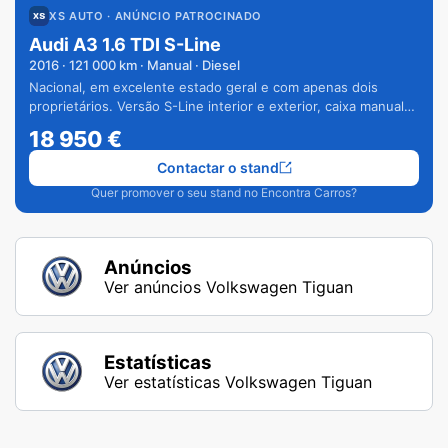
XS AUTO
· ANÚNCIO PATROCINADO
Audi A3 1.6 TDI S-Line
2016
·
121 000
km · Manual · Diesel
Nacional, em excelente estado geral e com apenas dois
proprietários. Versão S-Line interior e exterior, caixa manual
de 6 velocidades e vários extras.
18 950
€
Contactar o stand
Quer promover o seu stand no Encontra Carros?
Anúncios
Ver anúncios Volkswagen Tiguan
Estatísticas
Ver estatísticas Volkswagen Tiguan