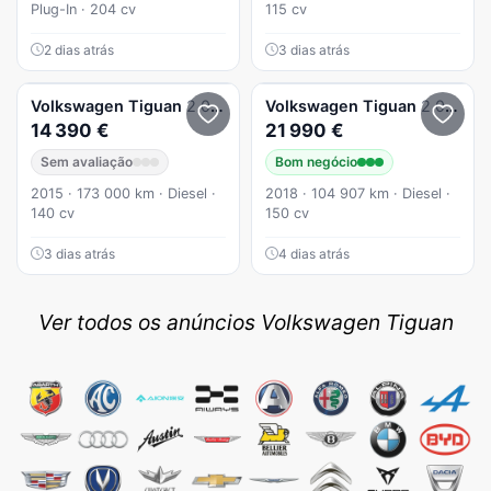
Plug-In · 204 cv
115 cv
2 dias atrás
3 dias atrás
Volkswagen
Tiguan
2.0 TDI DPF BlueMotion CityScape
Volkswagen
Tiguan
2.0 TDI SCR (BlueMotion ) Sound
14 390 €
21 990 €
Sem avaliação
Bom negócio
2015 · 173 000 km · Diesel ·
2018 · 104 907 km · Diesel ·
140 cv
150 cv
3 dias atrás
4 dias atrás
Ver todos os anúncios Volkswagen Tiguan