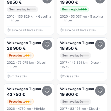
9950 €
19 900 €
Sem avaliação
Bom negócio
2010 · 135 829 km · Gasolina
2020 · 53 037 km · Gasolina
· 150 cv
· 130 cv
cerca de 24 horas atrás
cerca de 24 horas atrás
Volkswagen
Tiguan
2.0 TDI Life DSG
Volkswagen
Tiguan
1.6 TDI Confortline
29 900 €
18 950 €
Preço justo
Sem avaliação
2022 · 75 075 km · Diesel ·
2017 · 145 891 km · Diesel ·
150 cv
115 cv
um dia atrás
2 dias atrás
Volkswagen
Tiguan
Volkswagen
Tiguan
1.6 TDI Confortline
43 750 €
19 900 €
Preço justo
Sem avaliação
2026 · 4750 km · Híbrido
2017 · 83 198 km · Diesel ·