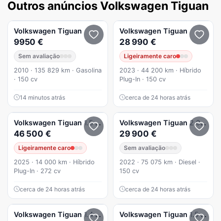
Outros anúncios Volkswagen Tiguan
Volkswagen
Tiguan
Volkswagen
Tiguan
9950 €
28 990 €
Sem avaliação
Ligeiramente caro
2010 · 135 829 km · Gasolina
2023 · 44 200 km · Híbrido
· 150 cv
Plug-In · 150 cv
14 minutos atrás
cerca de 24 horas atrás
Volkswagen
Tiguan
1.5 TSI eHybrid R-Line DSG
Volkswagen
Tiguan
2.0 TDI Life DSG
46 500 €
29 900 €
Ligeiramente caro
Sem avaliação
2025 · 14 000 km · Híbrido
2022 · 75 075 km · Diesel ·
Plug-In · 272 cv
150 cv
cerca de 24 horas atrás
cerca de 24 horas atrás
Volkswagen
Tiguan
1.4 TSI Sport 4Motion
Volkswagen
Tiguan
1.5 TSI Life