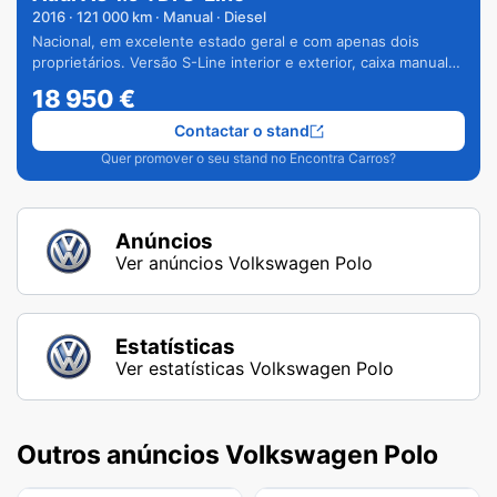
2016
·
121 000
km · Manual · Diesel
Nacional, em excelente estado geral e com apenas dois
proprietários. Versão S-Line interior e exterior, caixa manual
de 6 velocidades e vários extras.
18 950
€
Contactar o stand
Quer promover o seu stand no Encontra Carros?
Anúncios
Ver anúncios Volkswagen Polo
Estatísticas
Ver estatísticas Volkswagen Polo
Outros anúncios Volkswagen Polo