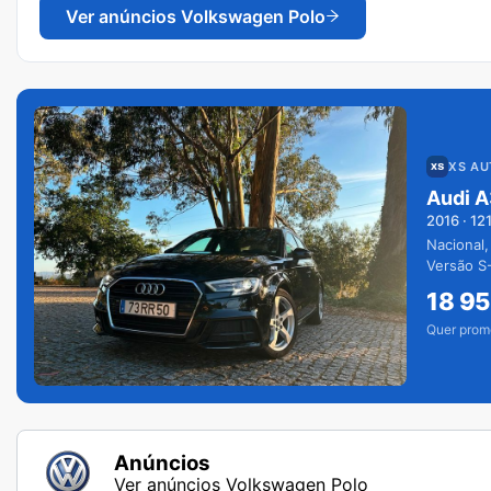
Ver anúncios
Volkswagen Polo
XS A
Audi A
2016
·
12
Nacional,
Versão S-
extras.
18 9
Quer prom
Anúncios
Ver anúncios Volkswagen Polo