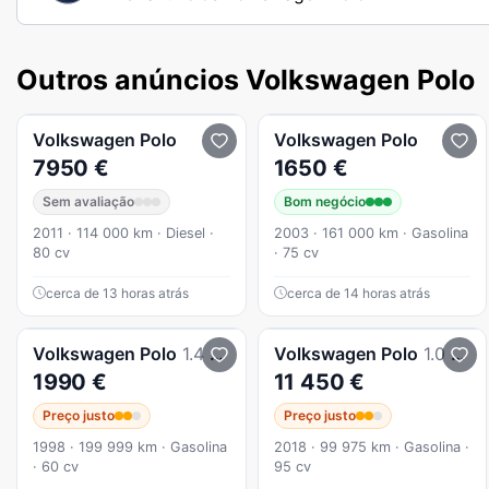
Outros anúncios Volkswagen Polo
Volkswagen
Polo
Volkswagen
Polo
7950 €
1650 €
Sem avaliação
Bom negócio
2011 · 114 000 km · Diesel ·
2003 · 161 000 km · Gasolina
80 cv
· 75 cv
cerca de 13 horas atrás
cerca de 14 horas atrás
Volkswagen
Polo
1.4 GL Highline
Volkswagen
Polo
1.0 TSI Confortline
1990 €
11 450 €
Preço justo
Preço justo
1998 · 199 999 km · Gasolina
2018 · 99 975 km · Gasolina ·
· 60 cv
95 cv