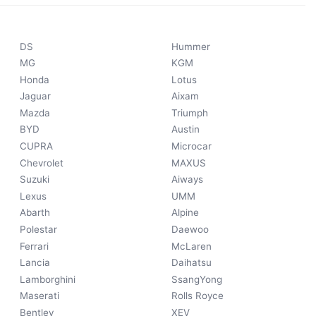
DS
Hummer
MG
KGM
Honda
Lotus
Jaguar
Aixam
Mazda
Triumph
BYD
Austin
CUPRA
Microcar
Chevrolet
MAXUS
Suzuki
Aiways
Lexus
UMM
Abarth
Alpine
Polestar
Daewoo
Ferrari
McLaren
Lancia
Daihatsu
Lamborghini
SsangYong
Maserati
Rolls Royce
Bentley
XEV