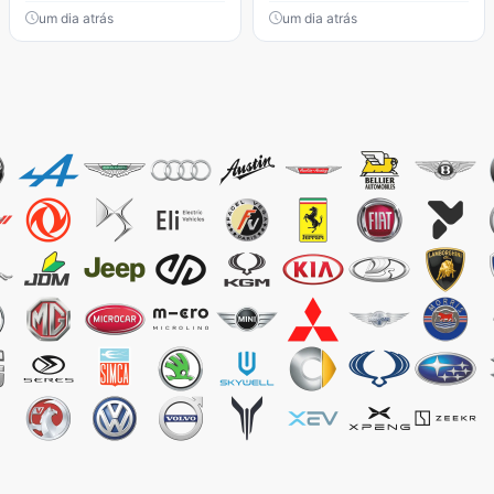
um dia atrás
um dia atrás