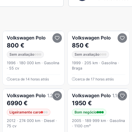
Volkswagen
Polo
Volkswagen
Polo
800 €
850 €
Sem avaliação
Sem avaliação
1996 · 180 000 km · Gasolina
1999 · 205 km · Gasolina ·
· 55 cv
Braga
cerca de 14 horas atrás
cerca de 17 horas atrás
Volkswagen
Polo
1.2 TDi BlueMotion
Volkswagen
Polo
1.1 cc inspecção ate 2028
6990 €
1950 €
Ligeiramente caro
Bom negócio
2012 · 274 000 km · Diesel ·
2005 · 189 999 km · Gasolina
75 cv
· 1100 cm³