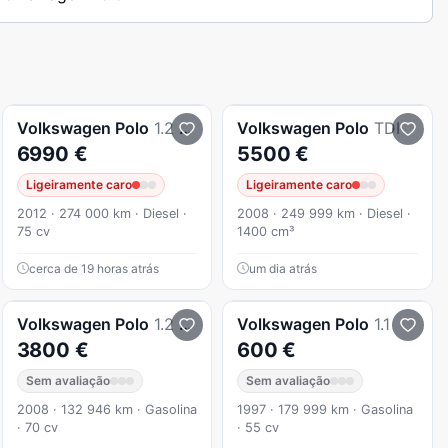
Volkswagen
Polo
1.2 TDi BlueMotion
Volkswagen
Polo
TDI
6990 €
5500 €
Ligeiramente caro
Ligeiramente caro
2012 · 274 000 km · Diesel ·
2008 · 249 999 km · Diesel ·
75 cv
1400 cm³
cerca de 19 horas atrás
um dia atrás
Volkswagen
Polo
1.2 Confortline
Volkswagen
Polo
1.1
3800 €
600 €
Sem avaliação
Sem avaliação
2008 · 132 946 km · Gasolina
1997 · 179 999 km · Gasolina
· 70 cv
· 55 cv