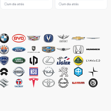
um dia atrás
um dia atrás