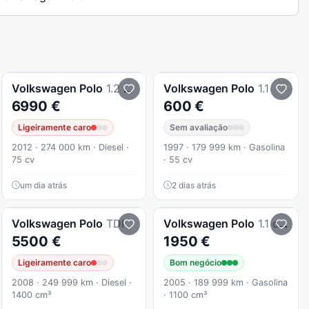
Volkswagen
Polo
1.2 TDi BlueMotion
Volkswagen
Polo
1.1
6990 €
600 €
Ligeiramente caro
Sem avaliação
2012 · 274 000 km · Diesel ·
1997 · 179 999 km · Gasolina
75 cv
· 55 cv
um dia atrás
2 dias atrás
Volkswagen
Polo
TDI
Volkswagen
Polo
1.1 cc inspecção ate 2028
5500 €
1950 €
Ligeiramente caro
Bom negócio
2008 · 249 999 km · Diesel ·
2005 · 189 999 km · Gasolina
1400 cm³
· 1100 cm³