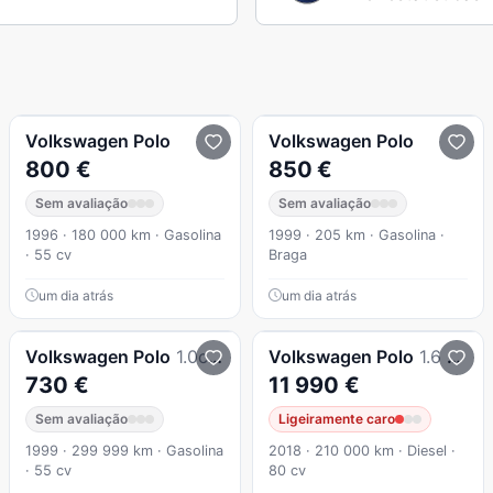
Volkswagen
Polo
Volkswagen
Polo
800 €
850 €
Sem avaliação
Sem avaliação
1996 · 180 000 km · Gasolina
1999 · 205 km · Gasolina ·
· 55 cv
Braga
um dia atrás
um dia atrás
Volkswagen
Polo
1.0cc económico
Volkswagen
Polo
1.6 TDI Confortline
730 €
11 990 €
Sem avaliação
Ligeiramente caro
1999 · 299 999 km · Gasolina
2018 · 210 000 km · Diesel ·
· 55 cv
80 cv