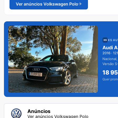
Ver anúncios
Volkswagen Polo
XS A
Audi A
2016
·
12
Nacional,
Versão S-
extras.
18 9
Quer prom
Anúncios
Ver anúncios Volkswagen Polo