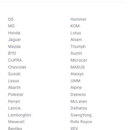
DS
Hummer
MG
KGM
Honda
Lotus
Jaguar
Aixam
Mazda
Triumph
BYD
Austin
CUPRA
Microcar
Chevrolet
MAXUS
Suzuki
Aiways
Lexus
UMM
Abarth
Alpine
Polestar
Daewoo
Ferrari
McLaren
Lancia
Daihatsu
Lamborghini
SsangYong
Maserati
Rolls Royce
Bentley
XEV