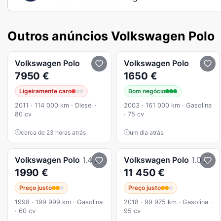
Outros anúncios Volkswagen Polo
Volkswagen
Polo
Volkswagen
Polo
7950 €
1650 €
Ligeiramente caro
Bom negócio
2011 · 114 000 km · Diesel ·
2003 · 161 000 km · Gasolina
80 cv
· 75 cv
cerca de 23 horas atrás
um dia atrás
Volkswagen
Polo
1.4 GL Highline
Volkswagen
Polo
1.0 TSI Confortline
1990 €
11 450 €
Preço justo
Preço justo
1998 · 199 999 km · Gasolina
2018 · 99 975 km · Gasolina ·
· 60 cv
95 cv