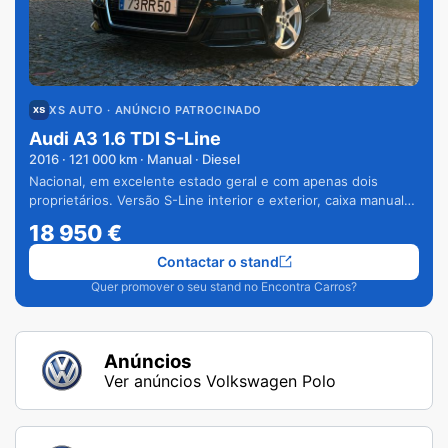
XS AUTO
· ANÚNCIO PATROCINADO
Audi A3 1.6 TDI S-Line
2016
·
121 000
km · Manual · Diesel
Nacional, em excelente estado geral e com apenas dois
proprietários. Versão S-Line interior e exterior, caixa manual
de 6 velocidades e vários extras.
18 950
€
Contactar o stand
Quer promover o seu stand no Encontra Carros?
Anúncios
Ver anúncios Volkswagen Polo