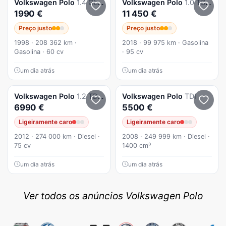
Volkswagen
Polo
1.4 GL P3
Volkswagen
Polo
1.0 TSI Confortline
1990 €
11 450 €
Preço justo
Preço justo
1998 · 208 362 km ·
2018 · 99 975 km · Gasolina
Gasolina · 60 cv
· 95 cv
um dia atrás
um dia atrás
Volkswagen
Polo
1.2 TDi BlueMotion
Volkswagen
Polo
TDI
6990 €
5500 €
Ligeiramente caro
Ligeiramente caro
2012 · 274 000 km · Diesel ·
2008 · 249 999 km · Diesel ·
75 cv
1400 cm³
um dia atrás
um dia atrás
Ver todos os anúncios Volkswagen Polo