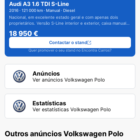
Audi A3 1.6 TDI S-Line
2016
·
121 000
km · Manual · Diesel
Nacional, em excelente estado geral e com apenas dois
proprietários. Versão S-Line interior e exterior, caixa manual
de 6 velocidades e vários extras.
18 950
€
Contactar o stand
Quer promover o seu stand no Encontra Carros?
Anúncios
Ver anúncios Volkswagen Polo
Estatísticas
Ver estatísticas Volkswagen Polo
Outros anúncios Volkswagen Polo