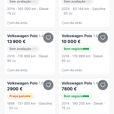
Sem avaliação
Sem avaliação
2014 · 165 000 km · Diesel ·
2024 · 63 144 km · Gasolina
75 cv
· 95 cv
um dia atrás
um dia atrás
Volkswagen
Polo
1.4 TDi R-Line
Volkswagen
Polo
1.6 TDI Highline
13 900 €
10 000 €
Sem avaliação
Bom negócio
2015 · 119 999 km · Diesel ·
2018 · 179 999 km · Diesel ·
90 cv
95 cv
um dia atrás
um dia atrás
Volkswagen
Polo
1.0 GL
Volkswagen
Polo
1.4 TDi BlueMotion
2900 €
7800 €
Preço justo
Bom negócio
1998 · 151 000 km · Gasolina
2014 · 190 200 km · Diesel ·
· 50 cv
75 cv