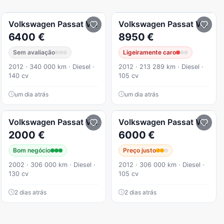
1.4 GTE PLUG-IN HYBRID
Volkswagen
Passat Variant
2.0 TDI Highline DSG
Volkswagen
Passat Variant
6400 €
8950 €
Sem avaliação
Ligeiramente caro
2012 · 340 000 km · Diesel ·
2012 · 213 289 km · Diesel ·
140 cv
105 cv
um dia atrás
um dia atrás
Volkswagen
Passat Variant
Volkswagen
Passat Variant
2000 €
6000 €
Bom negócio
Preço justo
2002 · 306 000 km · Diesel ·
2012 · 306 000 km · Diesel ·
130 cv
105 cv
2 dias atrás
2 dias atrás