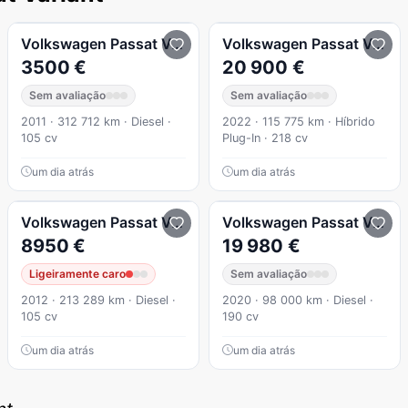
2.0 TDI Confortline
Volkswagen
Passat Variant
1.6 TDI BlueMotion
Volkswagen
Passat Variant
3500 €
20 900 €
Sem avaliação
Sem avaliação
2011 · 312 712 km · Diesel ·
2022 · 115 775 km · Híbrido
105 cv
Plug-In · 218 cv
um dia atrás
um dia atrás
Comfortline
1.4 TSI GTE+ Plug-in
Volkswagen
Passat Variant
1.6 TDI BlueMotion
Volkswagen
Passat Variant
8950 €
19 980 €
Ligeiramente caro
Sem avaliação
2012 · 213 289 km · Diesel ·
2020 · 98 000 km · Diesel ·
105 cv
190 cv
um dia atrás
um dia atrás