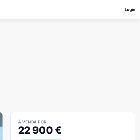
Login
À VENDA POR
22 900
€