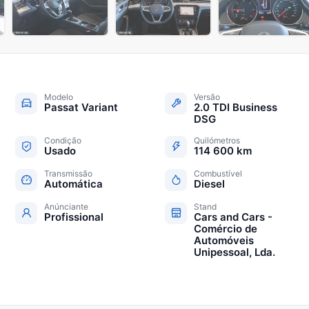
+
6
Modelo
Versão
Passat Variant
2.0 TDI Business
DSG
Condição
Quilómetros
Usado
114 600 km
Transmissão
Combustível
Automática
Diesel
Anúnciante
Stand
Profissional
Cars and Cars -
Comércio de
Automóveis
Unipessoal, Lda.