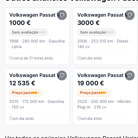
Volkswagen
Passat Variant
Volkswagen
Passat Variant
1000 €
3000 €
Sem avaliação
Sem avaliação
1998 · 260 000 km · Gasolina
2006 · 253 010 km · Diesel ·
· Leiria
140 cv
cerca de 21 horas atrás
um dia atrás
Volkswagen
Passat Variant
1.4 TSI ACT (BlueMotion ) 
Volkswagen
Passat Variant
12 535 €
19 000 €
Preço justo
Preço justo
2015 · 175 000 km · Gasolina
2020 · 200 400 km · Híbrido
· 150 cv
Plug-In · 218 cv
um dia atrás
um dia atrás