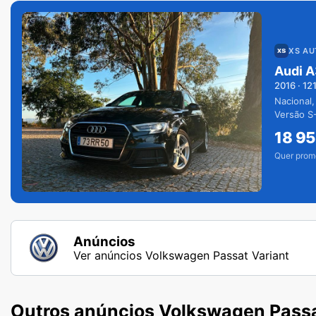
XS A
Audi A
2016
·
12
Nacional,
Versão S-
extras.
18 9
Quer prom
Anúncios
Ver anúncios Volkswagen Passat Variant
Outros anúncios Volkswagen Passa