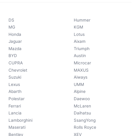
DS
Hummer
MG
KGM
Honda
Lotus
Jaguar
Aixam
Mazda
Triumph
BYD
Austin
CUPRA
Microcar
Chevrolet
MAXUS
Suzuki
Aiways
Lexus
UMM
Abarth
Alpine
Polestar
Daewoo
Ferrari
McLaren
Lancia
Daihatsu
Lamborghini
SsangYong
Maserati
Rolls Royce
Bentley
XEV