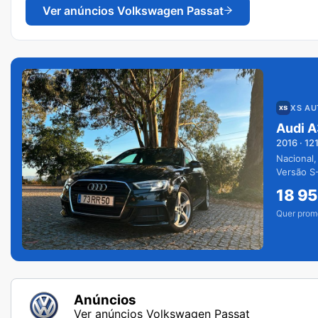
Ver anúncios
Volkswagen Passat
XS A
Audi A
2016
·
12
Nacional,
Versão S-
extras.
18 9
Quer prom
Anúncios
Ver anúncios Volkswagen Passat