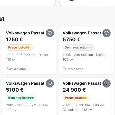
at
Volkswagen
Passat
1.9 TDi Confortline
Volkswagen
Passat
1.9 Tdi Comfortline
1750 €
5750 €
Preço justo
Sem avaliação
1997 · 396 000 km · Diesel ·
2005 · 249 999 km · Diesel ·
110 cv
105 cv
um dia atrás
um dia atrás
Volkswagen
Passat
Volkswagen
Passat
1.4 TSI GTE Plug-in
5100 €
24 900 €
Bom negócio
Preço justo
2005 · 209 000 km · Diesel ·
2021 · 57 730 km · Híbrido
140 cv
(Gasolina) · 218 cv