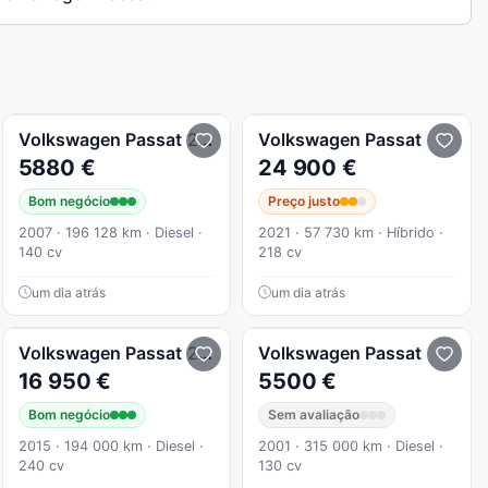
Volkswagen
Passat
2.0 TDI Confortline
Volkswagen
Passat
5880 €
24 900 €
Bom negócio
Preço justo
2007 · 196 128 km · Diesel ·
2021 · 57 730 km · Híbrido ·
140 cv
218 cv
um dia atrás
um dia atrás
Volkswagen
Passat
2.0 TDI Highline DSG 4Motion
Volkswagen
Passat
16 950 €
5500 €
Bom negócio
Sem avaliação
2015 · 194 000 km · Diesel ·
2001 · 315 000 km · Diesel ·
240 cv
130 cv