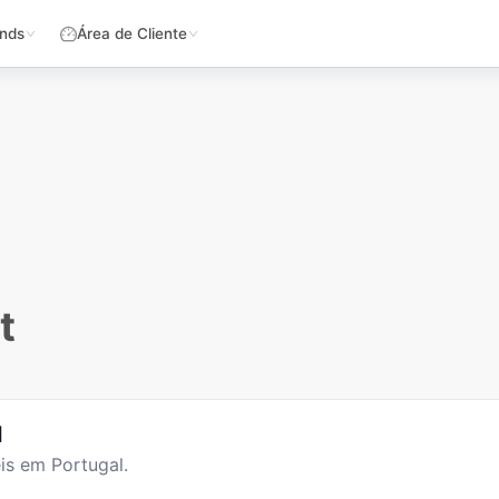
nds
Área de Cliente
t
l
is em Portugal.