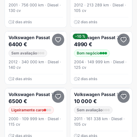
2001 · 756 000 km · Diesel ·
2012 · 213 289 km · Diesel ·
130 cv
105 cv
2 dias atrás
2 dias atrás
-10 %
Volkswagen
Passat
Volkswagen
Passat
2.0 Diesel
6400 €
4990 €
Sem avaliação
Bom negócio
2012 · 340 000 km · Diesel ·
2004 · 149 999 km · Diesel ·
140 cv
125 cv
2 dias atrás
2 dias atrás
Volkswagen
Passat
1.9 TDi Confortline Tip
Volkswagen
Passat
1.6 TDI Confortline
6500 €
10 000 €
Ligeiramente caro
Sem avaliação
2000 · 109 999 km · Diesel ·
2011 · 161 338 km · Diesel ·
115 cv
105 cv
2 dias atrás
2 dias atrás