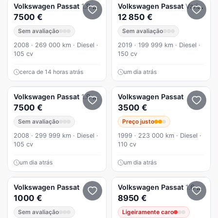
Volkswagen
Passat
1.9 TDi Confortline
Volkswagen
Passat
Variant 2.0 TDi Confortline
7500 €
12 850 €
Sem avaliação
Sem avaliação
2008 · 269 000 km · Diesel ·
2019 · 199 999 km · Diesel ·
105 cv
150 cv
cerca de 14 horas atrás
um dia atrás
Volkswagen
Passat
1.9 TDi Confortline
Volkswagen
Passat
7500 €
3500 €
Sem avaliação
Preço justo
2008 · 299 999 km · Diesel ·
1999 · 223 000 km · Diesel ·
105 cv
110 cv
um dia atrás
um dia atrás
Volkswagen
Passat
Volkswagen
Passat
1.6 TDI BlueMotion
1000 €
8950 €
Sem avaliação
Ligeiramente caro