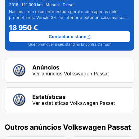
2016
·
121 000
km · Manual · Diesel
Nacional, em excelente estado geral e com apenas dois
proprietários. Versão S-Line interior e exterior, caixa manual
de 6 velocidades e vários extras.
18 950
€
Contactar o stand
Quer promover o seu stand no Encontra Carros?
Anúncios
Ver anúncios Volkswagen Passat
Estatísticas
Ver estatísticas Volkswagen Passat
Outros anúncios Volkswagen Passat