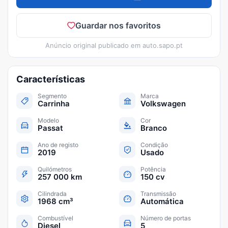
Guardar nos favoritos
Anúncio original publicado em
auto.sapo.pt
Características
Segmento
Marca
Carrinha
Volkswagen
Modelo
Cor
Passat
Branco
Ano de registo
Condição
2019
Usado
Quilómetros
Potência
257 000 km
150 cv
Cilindrada
Transmissão
1968 cm³
Automática
Combustível
Número de portas
Diesel
5