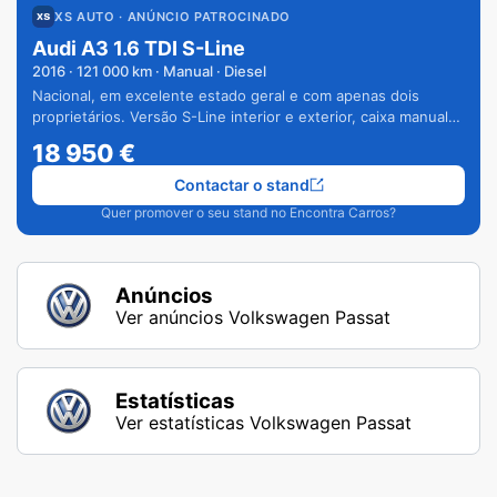
XS AUTO
· ANÚNCIO PATROCINADO
Audi A3 1.6 TDI S-Line
2016
·
121 000
km · Manual · Diesel
Nacional, em excelente estado geral e com apenas dois
proprietários. Versão S-Line interior e exterior, caixa manual
de 6 velocidades e vários extras.
18 950
€
Contactar o stand
Quer promover o seu stand no Encontra Carros?
Anúncios
Ver anúncios Volkswagen Passat
Estatísticas
Ver estatísticas Volkswagen Passat