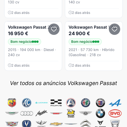
130 cv
140 cv
2 dias atrás
2 dias atrás
Volkswagen
Passat
2.0 TDI Highline DSG 4Motion
Volkswagen
Passat
1.4 TSI GTE Plug-in
16 950 €
24 900 €
Bom negócio
Bom negócio
2015 · 194 000 km · Diesel ·
2021 · 57 730 km · Híbrido
240 cv
(Gasolina) · 218 cv
2 dias atrás
2 dias atrás
Ver todos os anúncios Volkswagen Passat