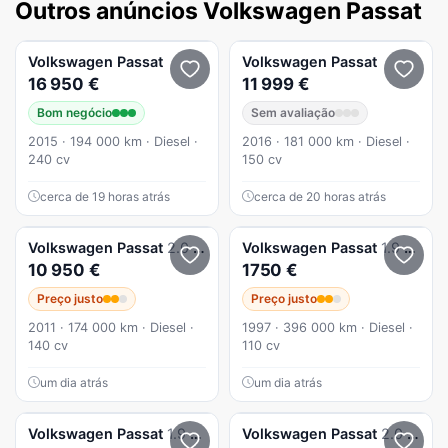
Outros anúncios Volkswagen Passat
Volkswagen
Passat
Volkswagen
Passat
16 950 €
11 999 €
Bom negócio
Sem avaliação
2015 · 194 000 km · Diesel ·
2016 · 181 000 km · Diesel ·
240 cv
150 cv
cerca de 19 horas atrás
cerca de 20 horas atrás
Volkswagen
Passat
2.0 TDI Edition Confort. DSG
Volkswagen
Passat
1.9 TDi Confortline
10 950 €
1750 €
Preço justo
Preço justo
2011 · 174 000 km · Diesel ·
1997 · 396 000 km · Diesel ·
140 cv
110 cv
um dia atrás
um dia atrás
Volkswagen
Passat
1.9 Tdi Comfortline
Volkswagen
Passat
2.0 TDI Confortline