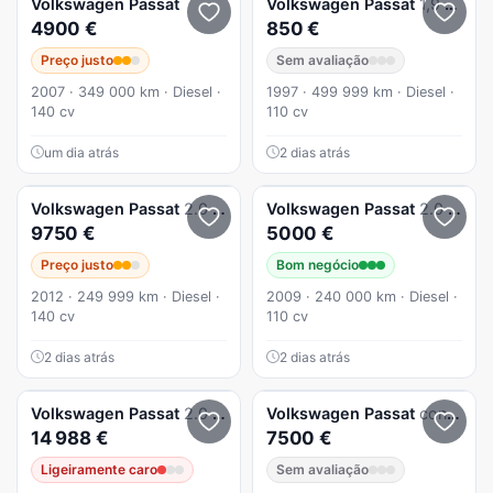
Volkswagen
Passat
Volkswagen
Passat
1,9 TDI 110
4900 €
850 €
Preço justo
Sem avaliação
2007 · 349 000 km · Diesel ·
1997 · 499 999 km · Diesel ·
140 cv
110 cv
um dia atrás
2 dias atrás
Volkswagen
Passat
2.0 TDI Highline
Volkswagen
Passat
2.0 TDI Trendline BlueMotion
9750 €
5000 €
Preço justo
Bom negócio
2012 · 249 999 km · Diesel ·
2009 · 240 000 km · Diesel ·
140 cv
110 cv
2 dias atrás
2 dias atrás
Volkswagen
Passat
2.0 Tdi R-Line
Volkswagen
Passat
confortline
14 988 €
7500 €
Ligeiramente caro
Sem avaliação