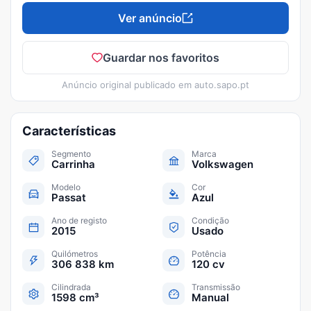
Ver anúncio
Guardar nos favoritos
Anúncio original publicado em
auto.sapo.pt
Características
Segmento
Marca
Carrinha
Volkswagen
Modelo
Cor
Passat
Azul
Ano de registo
Condição
2015
Usado
Quilómetros
Potência
306 838 km
120 cv
Cilindrada
Transmissão
1598 cm³
Manual