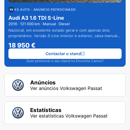
XS AUTO
· ANÚNCIO PATROCINADO
Audi A3 1.6 TDI S-Line
2016
·
121 000
km · Manual · Diesel
Nacional, em excelente estado geral e com apenas dois
proprietários. Versão S-Line interior e exterior, caixa manual
de 6 velocidades e vários extras.
18 950
€
Contactar o stand
Quer promover o seu stand no Encontra Carros?
Anúncios
Ver anúncios Volkswagen Passat
Estatísticas
Ver estatísticas Volkswagen Passat