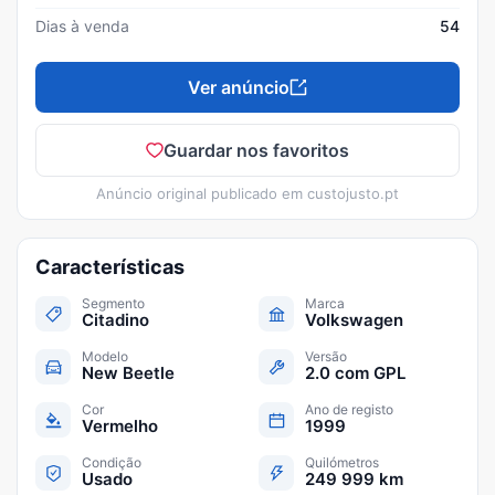
Dias à venda
54
Ver anúncio
Guardar nos favoritos
Anúncio original publicado em
custojusto.pt
Características
Segmento
Marca
Citadino
Volkswagen
Modelo
Versão
New Beetle
2.0 com GPL
Cor
Ano de registo
Vermelho
1999
Condição
Quilómetros
Usado
249 999 km