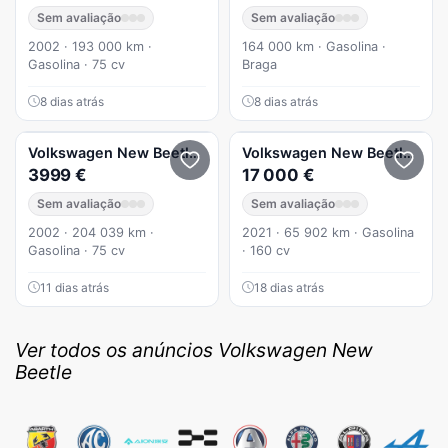
Sem avaliação
Sem avaliação
2002 · 193 000 km ·
164 000 km · Gasolina ·
Gasolina · 75 cv
Braga
8 dias atrás
8 dias atrás
Volkswagen
New Beetle
1.4 EC
Volkswagen
New Beetle
ver-
3999 €
17 000 €
Sem avaliação
Sem avaliação
2002 · 204 039 km ·
2021 · 65 902 km · Gasolina
Gasolina · 75 cv
· 160 cv
11 dias atrás
18 dias atrás
Ver todos os anúncios Volkswagen New
Beetle