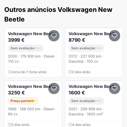
Outros anúncios Volkswagen New
Beetle
Volkswagen
New Beetle
Volkswagen
New Beetle
1.2 
3999 €
8790 €
Sem avaliação
Sem avaliação
2000 · 179 900 km · Diesel ·
2012 · 227 000 km ·
110 cv
Gasolina · 105 cv
cerca de 7 horas atrás
2 dias atrás
Volkswagen
New Beetle
Volkswagen
New Beetle
1.6 
3250 €
1600 €
Preço justo
Sem avaliação
1999 · 188 000 km · Diesel ·
2001 · 299 999 km ·
90 cv
Gasolina · 1600 cm³
2 dias atrás
4 dias atrás