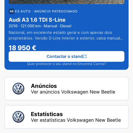
XS AUTO
· ANÚNCIO PATROCINADO
Audi A3 1.6 TDI S-Line
2016
·
121 000
km · Manual · Diesel
Nacional, em excelente estado geral e com apenas dois
proprietários. Versão S-Line interior e exterior, caixa manual
de 6 velocidades e vários extras.
18 950
€
Contactar o stand
Quer promover o seu stand no Encontra Carros?
Anúncios
Ver anúncios Volkswagen New Beetle
Estatísticas
Ver estatísticas Volkswagen New Beetle