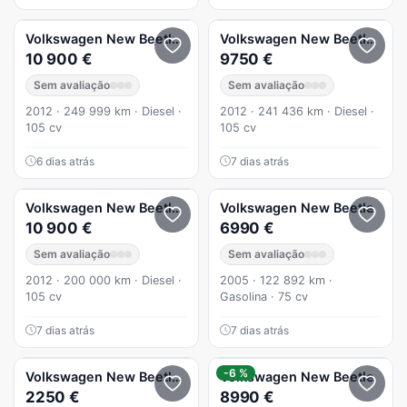
Volkswagen
New Beetle
1.6 TDI DPF CUP
Volkswagen
New Beetle
1.6 
10 900 €
9750 €
Sem avaliação
Sem avaliação
2012 · 249 999 km · Diesel ·
2012 · 241 436 km · Diesel ·
105 cv
105 cv
6 dias atrás
7 dias atrás
Volkswagen
New Beetle
1.6 TDI DPF CUP
Volkswagen
New Beetle
10 900 €
6990 €
Sem avaliação
Sem avaliação
2012 · 200 000 km · Diesel ·
2005 · 122 892 km ·
105 cv
Gasolina · 75 cv
7 dias atrás
7 dias atrás
-6 %
Volkswagen
New Beetle
1.4 EC
Volkswagen
New Beetle
2250 €
8990 €