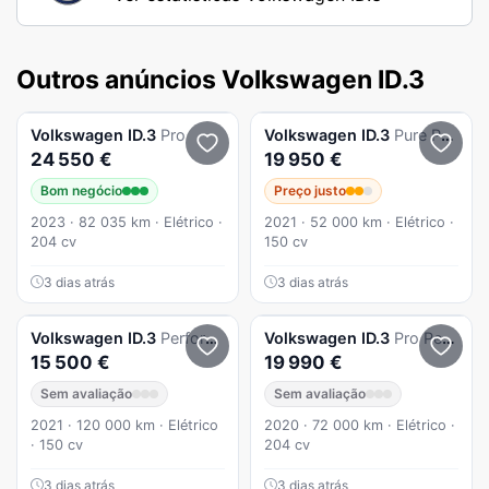
Outros anúncios Volkswagen ID.3
Volkswagen
ID.3
Pro
Volkswagen
ID.3
Pure Performance
24 550 €
19 950 €
Bom negócio
Preço justo
2023 · 82 035 km · Elétrico ·
2021 · 52 000 km · Elétrico ·
204 cv
150 cv
3 dias atrás
3 dias atrás
Volkswagen
ID.3
Performance Upgrade Pure
Volkswagen
ID.3
Pro Performance 1st
15 500 €
19 990 €
Sem avaliação
Sem avaliação
2021 · 120 000 km · Elétrico
2020 · 72 000 km · Elétrico ·
· 150 cv
204 cv
3 dias atrás
3 dias atrás