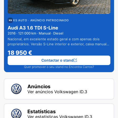
XS AUTO
· ANÚNCIO PATROCINADO
Audi A3 1.6 TDI S-Line
2016
·
121 000
km · Manual · Diesel
Nacional, em excelente estado geral e com apenas dois
proprietários. Versão S-Line interior e exterior, caixa manual
de 6 velocidades e vários extras.
18 950
€
Contactar o stand
Quer promover o seu stand no Encontra Carros?
Anúncios
Ver anúncios Volkswagen ID.3
Estatísticas
Ver estatísticas Volkswagen ID.3