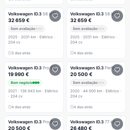
Volkswagen
ID.3
58 kWh Pro
Volkswagen
ID.3
58 kWh Pro
32 659 €
32 659 €
Sem avaliação
Sem avaliação
2025 · 2031 km · Elétrico ·
2025 · 2031 km · Elétrico ·
204 cv
204 cv
3 dias atrás
4 dias atrás
Volkswagen
ID.3
Pro Confort
Volkswagen
ID.3
Performance Upgrade Pro 1st Plus
19 990 €
20 500 €
Bom negócio
Sem avaliação
2021 · 136 643 km · Elétrico
2020 · 44 000 km · Elétrico ·
· 204 cv
204 cv
4 dias atrás
4 dias atrás
Volkswagen
ID.3
Pro Performance
Volkswagen
ID.3
77 kWh Pro S
20 500 €
26 480 €