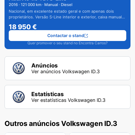
2016
·
121 000
km · Manual · Diesel
Nacional, em excelente estado geral e com apenas dois
proprietários. Versão S-Line interior e exterior, caixa manual
de 6 velocidades e vários extras.
18 950
€
Contactar o stand
Quer promover o seu stand no Encontra Carros?
Anúncios
Ver anúncios Volkswagen ID.3
Estatísticas
Ver estatísticas Volkswagen ID.3
Outros anúncios Volkswagen ID.3