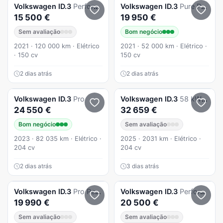
Volkswagen
ID.3
Performance Upgrade Pure
Volkswagen
ID.3
Pure Performance
15 500 €
19 950 €
Sem avaliação
Bom negócio
2021 · 120 000 km · Elétrico
2021 · 52 000 km · Elétrico ·
· 150 cv
150 cv
2 dias atrás
2 dias atrás
Volkswagen
ID.3
Pro
Volkswagen
ID.3
58 kWh Pro
24 550 €
32 659 €
Bom negócio
Sem avaliação
2023 · 82 035 km · Elétrico ·
2025 · 2031 km · Elétrico ·
204 cv
204 cv
2 dias atrás
3 dias atrás
Volkswagen
ID.3
Pro Performance 1st
Volkswagen
ID.3
Performance Upgrade Pro 1st Plus
19 990 €
20 500 €
Sem avaliação
Sem avaliação