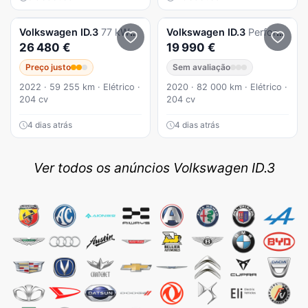
Volkswagen
ID.3
77 kWh Pro S
Volkswagen
ID.3
Performance Upgrade Pro Performance
26 480 €
19 990 €
Preço justo
Sem avaliação
2022 · 59 255 km · Elétrico ·
2020 · 82 000 km · Elétrico ·
204 cv
204 cv
4 dias atrás
4 dias atrás
Ver todos os anúncios Volkswagen ID.3