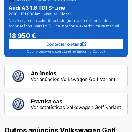
Audi A3 1.6 TDI S-Line
2016
·
121 000
km · Manual · Diesel
Nacional, em excelente estado geral e com apenas dois
proprietários. Versão S-Line interior e exterior, caixa manual
de 6 velocidades e vários extras.
18 950
€
Contactar o stand
Quer promover o seu stand no Encontra Carros?
Anúncios
Ver anúncios Volkswagen Golf Variant
Estatísticas
Ver estatísticas Volkswagen Golf Variant
Outros anúncios Volkswagen Golf