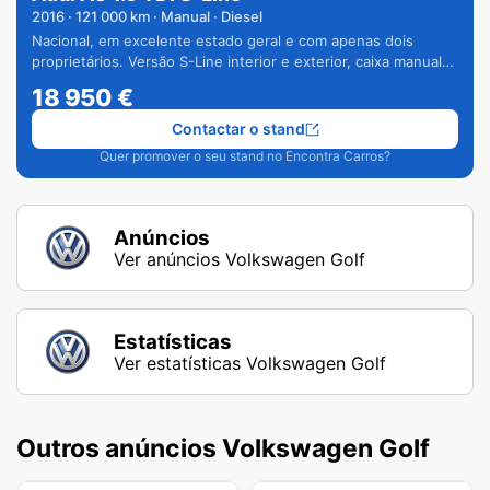
2016
·
121 000
km · Manual · Diesel
Nacional, em excelente estado geral e com apenas dois
proprietários. Versão S-Line interior e exterior, caixa manual
de 6 velocidades e vários extras.
18 950
€
Contactar o stand
Quer promover o seu stand no Encontra Carros?
Anúncios
Ver anúncios Volkswagen Golf
Estatísticas
Ver estatísticas Volkswagen Golf
Outros anúncios Volkswagen Golf